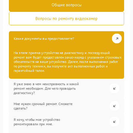
Общие вопросы
Вопросы по ремонту видеокамер
Какие документы вы предоставляете?
На этапе приема устройства на диагностику и последующий
ремонт вам будет предоставлен заказ-наряд с указанием страховых
обязательств на ваше устройство. Далее, после выполнения работ
по ремонту техники, вы получите акт выполненных работ и
гарантийный талон.
Я уже знаю в чем неисправность и какой
ремонт необходим. Для чего проводить
диагностику?
Мне нужен срочный ремонт. Сможете
сделать?
Я хочу, чтобы мое устройство
ремонтировали при мне.