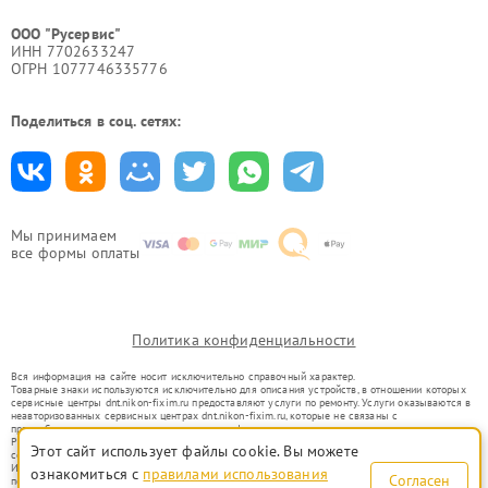
ООО "Русервис"
ИНН 7702633247
ОГРН 1077746335776
Поделиться в соц. сетях:
Мы принимаем
все формы оплаты
Политика конфиденциальности
Вся информация на сайте носит исключительно справочный характер.
Товарные знаки используются исключительно для описания устройств, в отношении которых
сервисные центры dnt.nikon-fixim.ru предоставляют услуги по ремонту. Услуги оказываются в
неавторизованных сервисных центрах dnt.nikon-fixim.ru, которые не связаны с
правообладателями товарных знаков или их официальными представителями.
Ремонт осуществляется для устройств, уже введенных в гражданский оборот в соответствии
Этот сайт использует файлы cookie. Вы можете
со статьей 1487 ГК РФ.
Использование товарных знаков не преследует цели индивидуализации услуг или введения
ознакомиться с
правилами использования
Согласен
потребителей в заблуждение, а служит для информирования о предоставляемых услугах по