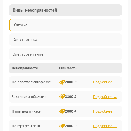
Виды неисправностей
Оптика
Электроника
Электропитание
Неисправности
Стоимость
Видео
Не работает автофокус
2000 ₽
Подробнее →
Хранение данных
Заклинило объектив
2200 ₽
Подробнее →
Программное обеспечение
Пыль под линзой
2000 ₽
Подробнее →
Механические повреждения
Потеря резкости
2000 ₽
Подробнее →
Аудио