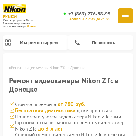
+7 (863) 276-88-95
FIX-NIKON
Ежедневно с 9:00 до 21:00
Ремонт устройств Nikon
Специализированный
cервисный центр г.
Донецк
Мы ремонтируем
Позвонить
нецке
Ремонт видеокамеры Nikon Z fc в Донецке
Ремонт видеокамеры Nikon Z fc в
Донецке
от 780 руб.
Стоимость ремонта
Бесплатная диагностика
даже при отказе
Привезем и увезем видеокамеру Nikon Z fc сами
Гарантия на наши работы по ремонту видеокамер
Ремонт цифровых монокуляров Nikon
Ремонт оптических прицелов Nikon
Ремонт цифровых биноклей Nikon
Ремонт оптических нивелиров Nikon
до 3-х лет
Nikon Z fc
Срочный ремонт видеокамер Nikon Z fc в течении