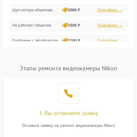
Шум мотора объектива
2000 ₽
Подробнее →
Не работает объектив
2500 ₽
Подробнее →
Проблемы с автофокусом
2200 ₽
Подробнее →
Не открывается крышка
1000 ₽
Подробнее →
объектива
Этапы ремонта видеокамеры Nikon
Плохое качество
2500 ₽
Подробнее →
изображения
Не работает зум
2200 ₽
Подробнее →
Не работает стабилизация
1. Вы оставляете заявку
2300 ₽
Подробнее →
изображения
Оставьте заявку на ремонт видеокамеры Nikon