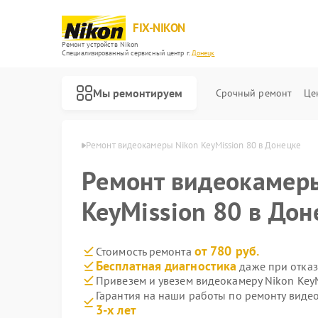
FIX-NIKON
Ремонт устройств Nikon
Специализированный cервисный центр г.
Донецк
Мы ремонтируем
Срочный ремонт
Це
ер Nikon в Донецке
Ремонт видеокамеры Nikon KeyMission 80 в Донецке
Ремонт видеокамер
KeyMission 80 в Дон
от 780 руб.
Стоимость ремонта
Бесплатная диагностика
даже при отказ
Привезем и увезем видеокамеру Nikon KeyM
Гарантия на наши работы по ремонту виде
3-х лет
Ремонт оптических прицелов Nikon
Ремонт цифровых биноклей Nikon
Ремонт оптических нивелиров Nikon
Ремонт цифровых монокуляров Nikon