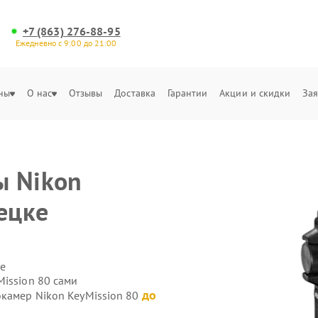
+7 (863) 276-88-95
Ежедневно с 9:00 до 21:00
ны
О нас
Отзывы
Доставка
Гарантии
Акции и скидки
Зая
ы Nikon
ецке
е
ission 80 сами
до
окамер Nikon KeyMission 80