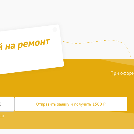
й на ремонт
При оформл
Отправить заявку и получить 1500 ₽
сти