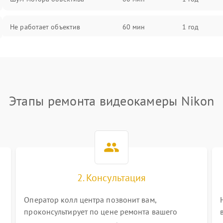
Не работает объектив
60 мин
1 год
Проблемы с автофокусом
60 мин
1 год
Не открывается крышка объектива
60 мин
1 год
Этапы ремонта видеокамеры Nikon
Плохое качество изображения
60 мин
1 год
Не работает зум
60 мин
1 год
Не работает стабилизация
60 мин
1 год
изображения
2. Консультация
Оператор колл центра позвонит вам,
проконсультирует по цене ремонта вашего