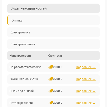
Виды неисправностей
Оптика
Электроника
Электропитание
Неисправности
Стоимость
Видео
Не работает автофокус
2000 ₽
Подробнее →
Хранение данных
Заклинило объектив
2200 ₽
Подробнее →
Программное обеспечение
Пыль под линзой
2000 ₽
Подробнее →
Механические повреждения
Потеря резкости
2000 ₽
Подробнее →
Аудио