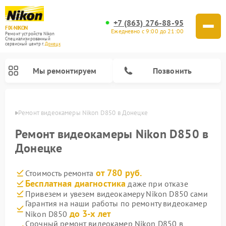
+7 (863) 276-88-95
FIX-NIKON
Ежедневно с 9:00 до 21:00
Ремонт устройств Nikon
Специализированный
cервисный центр г.
Донецк
Мы ремонтируем
Позвонить
нецке
Ремонт видеокамеры Nikon D850 в Донецке
Ремонт видеокамеры Nikon D850 в
Донецке
от 780 руб.
Стоимость ремонта
Бесплатная диагностика
даже при отказе
Привезем и увезем видеокамеру Nikon D850 сами
Гарантия на наши работы по ремонту видеокамер
Ремонт цифровых монокуляров Nikon
Ремонт оптических прицелов Nikon
Ремонт цифровых биноклей Nikon
Ремонт оптических нивелиров Nikon
до 3-х лет
Nikon D850
Срочный ремонт видеокамер Nikon D850 в