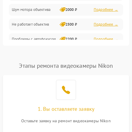
Шум мотора объектива
2000 ₽
Подробнее →
Не работает объектив
2500 ₽
Подробнее →
Проблемы с автофокусом
2200 ₽
Подробнее →
Не открывается крышка
1000 ₽
Подробнее →
объектива
Этапы ремонта видеокамеры Nikon
Плохое качество
2500 ₽
Подробнее →
изображения
Не работает зум
2200 ₽
Подробнее →
Не работает стабилизация
1. Вы оставляете заявку
2300 ₽
Подробнее →
изображения
Оставьте заявку на ремонт видеокамеры Nikon