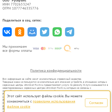
ООО "Русервис"
ИНН 7702633247
ОГРН 1077746335776
Поделиться в соц. сетях:
Мы принимаем
все формы оплаты
Политика конфиденциальности
Вся информация на сайте носит исключительно справочный характер.
Товарные знаки используются исключительно для описания устройств, в отношении которых
сервисные центры dnt.nikon-fixim.ru предоставляют услуги по ремонту. Услуги оказываются в
неавторизованных сервисных центрах dnt.nikon-fixim.ru, которые не связаны с
правообладателями товарных знаков или их официальными представителями.
Ремонт осуществляется для устройств, уже введенных в гражданский оборот в соответствии
Этот сайт использует файлы cookie. Вы можете
со статьей 1487 ГК РФ.
Использование товарных знаков не преследует цели индивидуализации услуг или введения
ознакомиться с
правилами использования
Согласен
потребителей в заблуждение, а служит для информирования о предоставляемых услугах по
ремонту техники указанных брендов.
файлов cookie
Представленная на сайте информация не является публичной офертой, определяемой
положениями Статьи 437(2) Гражданского кодекса РФ