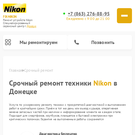
+7 (863) 276-88-95
FIX-NIKON
Ежедневно с 9:00 до 21:00
Ремонт устройств Nikon
Специализированный
cервисный центр г.
Донецк
Мы ремонтируем
Позвонить
Главная
Срочный ремонт
Срочный ремонт техники
Nikon
в
Донецке
Услуга по ускоренному ремонту техники с приоритетной диагностикой и выполнением
работ в кратчайшие сроки. Приём в тот же день или выезд курьера, оперативная
замена запасных частей при наличии и информирование клиента на каждом этапе.
Подходит для смартфонов, ноутбуков, планшетов и бытовой электроники при
критических поломках. Гарантия на выполненные работы сохраняется
Ремонт цифровых биноклей Nikon
Ремонт оптических нивелиров Nikon
Ремонт оптических прицелов Nikon
Ремонт цифровых монокуляров Nikon
Диагностика бесплатно