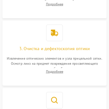
внутренних резьбовых соединений, пружин и
Подробнее
уплотнительных колец. Поиск причин люфта, смещения
точки попадания или заклинивания подвижных частей.
3. Очистка и дефектоскопия оптики
Извлечение оптических элементов и узла прицельной сетки.
Осмотр линз на предмет повреждения просветляющего
покрытия или появления грибка. Бережная очистка стекол
Подробнее
спецрастворами. Проверка целостности гравированной
сетки и модуля ее подсветки.