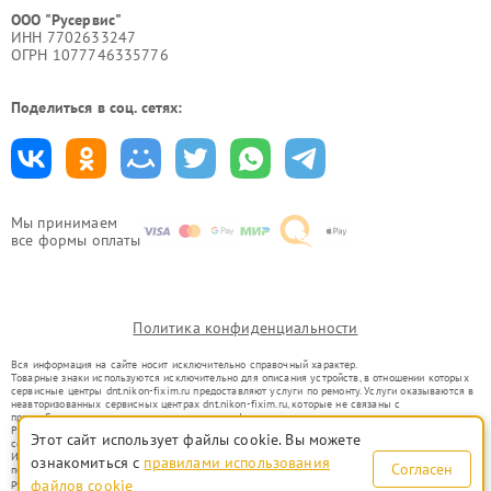
ООО "Русервис"
ИНН 7702633247
ОГРН 1077746335776
Поделиться в соц. сетях:
Мы принимаем
все формы оплаты
Политика конфиденциальности
Вся информация на сайте носит исключительно справочный характер.
Товарные знаки используются исключительно для описания устройств, в отношении которых
сервисные центры dnt.nikon-fixim.ru предоставляют услуги по ремонту. Услуги оказываются в
неавторизованных сервисных центрах dnt.nikon-fixim.ru, которые не связаны с
правообладателями товарных знаков или их официальными представителями.
Ремонт осуществляется для устройств, уже введенных в гражданский оборот в соответствии
Этот сайт использует файлы cookie. Вы можете
со статьей 1487 ГК РФ.
Использование товарных знаков не преследует цели индивидуализации услуг или введения
ознакомиться с
правилами использования
Согласен
потребителей в заблуждение, а служит для информирования о предоставляемых услугах по
ремонту техники указанных брендов.
файлов cookie