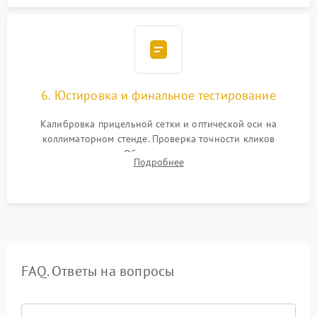
6. Юстировка и финальное тестирование
Калибровка прицельной сетки и оптической оси на
коллиматорном стенде. Проверка точности кликов
механизма поправок. Обязательное испытание прицела на
Подробнее
ударном стенде для проверки устойчивости к отдаче и
гарантии сохранения точки пристрелки.
FAQ. Ответы на вопросы