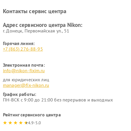
Ремонт дальномеров Nikon
Ремонт оптических
нивелиров Nikon
Контакты сервис центра
Ремонт цифровых монокуляров Nikon
Адрес сервисного центра Nikon:
г. Донецк, Первомайская ул., 51
Горячая линия:
+7 (863) 276-88-95
Электронная почта:
info@nikon-fixim.ru
для юридических лиц
manager@fix-nikon.ru
График работы:
ПН-ВСК с 9:00 до 21:00 без перерывов и выходных
Рейтинг сервисного центра
4.9-5.0