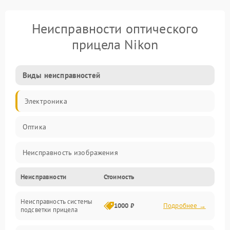
Неисправности оптического
прицела Nikon
Виды неисправностей
Электроника
Оптика
Неисправность изображения
Неисправности
Стоимость
Механические повреждения
Неисправность системы
Неисправность фокусировки и оптики
1000 ₽
Подробнее →
подсветки прицела
Неисправность подсветки и электроники