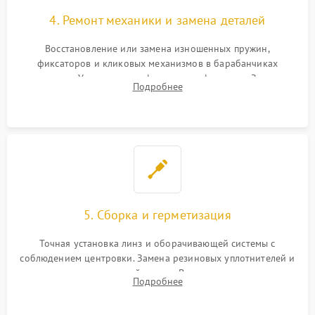
4. Ремонт механики и замена деталей
Восстановление или замена изношенных пружин,
фиксаторов и кликовых механизмов в барабанчиках
поправок. Устранение люфтов в трансфокаторе. Замена
Подробнее
поврежденных линз, разбитой сетки или восстановление
контактов в цепи подсветки прицельной марки.
5. Сборка и герметизация
Точная установка линз и оборачивающей системы с
соблюдением центровки. Замена резиновых уплотнителей и
нанесение влагозащитной смазки. Вакуумирование корпуса
Подробнее
и заполнение его осушенным азотом или аргоном для
защиты линз от внутреннего запотевания.