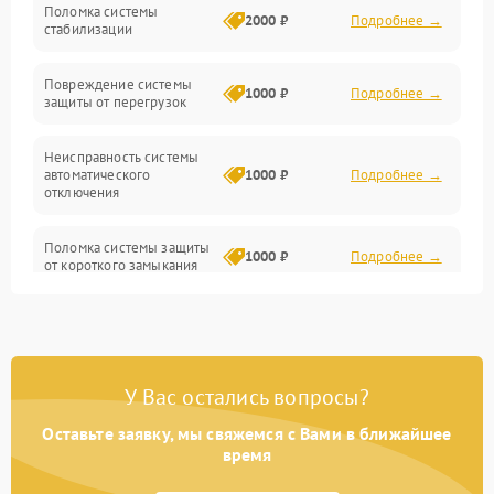
Поломка системы
2000 ₽
Подробнее →
стабилизации
Прочие неисправности
Повреждение системы
1000 ₽
Подробнее →
защиты от перегрузок
Электропитание
Неисправность системы
Механика
автоматического
1000 ₽
Подробнее →
отключения
Управление
Поломка системы защиты
1000 ₽
Подробнее →
от короткого замыкания
Корпус/Герметичность
Повреждение системы
Датчики
1000 ₽
Подробнее →
защиты от перегрева
У Вас остались вопросы?
Неисправность системы
защиты от
1000 ₽
Подробнее →
перенапряжения
Оставьте заявку, мы свяжемся с Вами в ближайшее
время
Неисправность системы
1000 ₽
Подробнее →