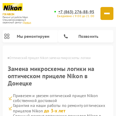
+7 (863) 276-88-95
FIX-NIKON
Ежедневно с 9:00 до 21:00
Ремонт устройств Nikon
Специализированный
cервисный центр г.
Донецк
Мы ремонтируем
Позвонить
нецке
Оптический прицел Nikon замена микросхемы логики
Замена микросхемы логики на
оптическом прицеле Nikon в
Донецке
Привезем и увезем оптический прицел Nikon
собственной доставкой
Гарантия на наши работы по ремонту оптических
Ремонт цифровых монокуляров Nikon
Ремонт цифровых биноклей Nikon
Ремонт оптических нивелиров Nikon
до 3-х лет
прицелов Nikon
Срочный ремонт оптических прицелов Nikon в