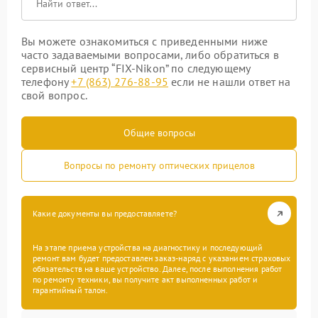
Вы можете ознакомиться с приведенными ниже
часто задаваемыми вопросами, либо обратиться в
сервисный центр “FIX-Nikon” по следующему
телефону
+7 (863) 276-88-95
если не нашли ответ на
свой вопрос.
Общие вопросы
Вопросы по ремонту оптических прицелов
Какие документы вы предоставляете?
На этапе приема устройства на диагностику и последующий
ремонт вам будет предоставлен заказ-наряд с указанием страховых
обязательств на ваше устройство. Далее, после выполнения работ
по ремонту техники, вы получите акт выполненных работ и
гарантийный талон.