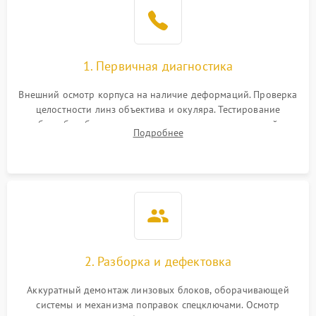
1. Первичная диагностика
Внешний осмотр корпуса на наличие деформаций. Проверка
целостности линз объектива и окуляра. Тестирование
работы барабанчиков ввода поправок, кольца отстройки
Подробнее
параллакса и зума. Выявление сколов, внутренних
загрязнений и нарушений герметичности.
2. Разборка и дефектовка
Аккуратный демонтаж линзовых блоков, оборачивающей
системы и механизма поправок спецключами. Осмотр