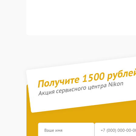
Получите 1500 рубле
Акция сервисного центра Nikon