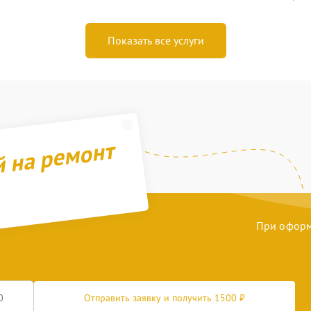
Показать все услуги
й на ремонт
При оформл
Отправить заявку и получить 1500 ₽