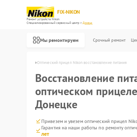
FIX-NIKON
Ремонт устройств Nikon
Специализированный cервисный центр г.
Донецк
Мы ремонтируем
Срочный ремонт
Це
ов Nikon в Донецке
Оптический прицел Nikon восстановление питания
Восстановление пит
оптическом прицеле
Донецке
Привезем и увезем оптический прицел Nik
Гарантия на наши работы по ремонту опти
лет
Ремонт цифровых биноклей Nikon
Ремонт оптических нивелиров Nikon
Ремонт цифровых монокуляров Nikon