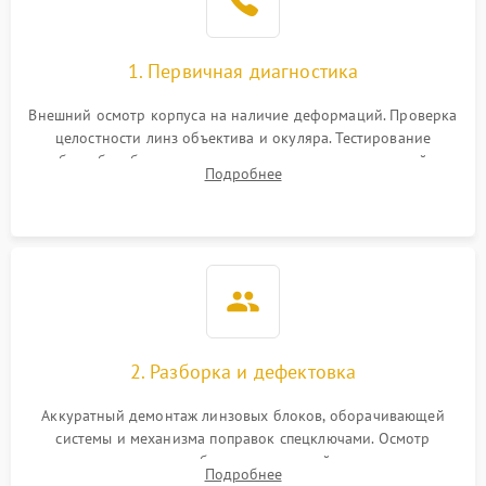
1. Первичная диагностика
Внешний осмотр корпуса на наличие деформаций. Проверка
целостности линз объектива и окуляра. Тестирование
работы барабанчиков ввода поправок, кольца отстройки
Подробнее
параллакса и зума. Выявление сколов, внутренних
загрязнений и нарушений герметичности.
2. Разборка и дефектовка
Аккуратный демонтаж линзовых блоков, оборачивающей
системы и механизма поправок спецключами. Осмотр
внутренних резьбовых соединений, пружин и
Подробнее
уплотнительных колец. Поиск причин люфта, смещения