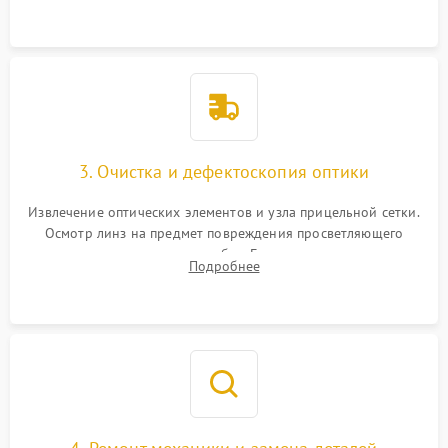
точки попадания или заклинивания подвижных частей.
3. Очистка и дефектоскопия оптики
Извлечение оптических элементов и узла прицельной сетки.
Осмотр линз на предмет повреждения просветляющего
покрытия или появления грибка. Бережная очистка стекол
Подробнее
спецрастворами. Проверка целостности гравированной
сетки и модуля ее подсветки.