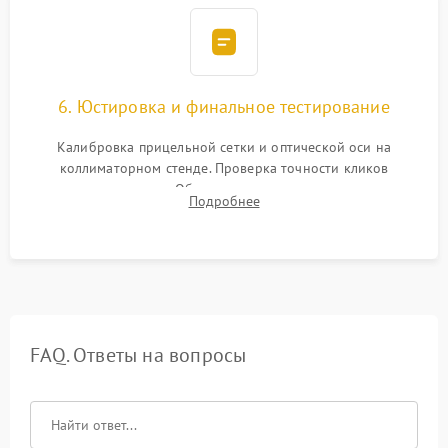
6. Юстировка и финальное тестирование
Калибровка прицельной сетки и оптической оси на
коллиматорном стенде. Проверка точности кликов
механизма поправок. Обязательное испытание прицела на
Подробнее
ударном стенде для проверки устойчивости к отдаче и
гарантии сохранения точки пристрелки.
FAQ. Ответы на вопросы