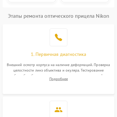
Этапы ремонта оптического прицела Nikon
1. Первичная диагностика
Внешний осмотр корпуса на наличие деформаций. Проверка
целостности линз объектива и окуляра. Тестирование
работы барабанчиков ввода поправок, кольца отстройки
Подробнее
параллакса и зума. Выявление сколов, внутренних
загрязнений и нарушений герметичности.