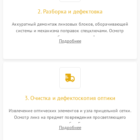
2. Разборка и дефектовка
Аккуратный демонтаж линзовых блоков, оборачивающей
системы и механизма поправок спецключами. Осмотр
внутренних резьбовых соединений, пружин и
Подробнее
уплотнительных колец. Поиск причин люфта, смещения
точки попадания или заклинивания подвижных частей.
3. Очистка и дефектоскопия оптики
Извлечение оптических элементов и узла прицельной сетки.
Осмотр линз на предмет повреждения просветляющего
покрытия или появления грибка. Бережная очистка стекол
Подробнее
спецрастворами. Проверка целостности гравированной
сетки и модуля ее подсветки.