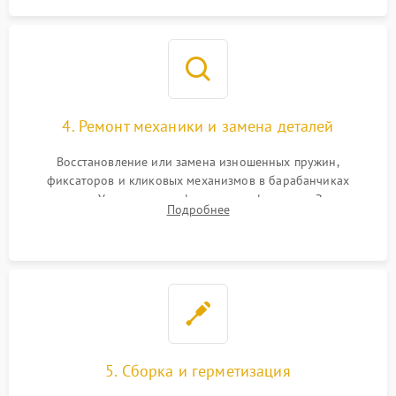
4. Ремонт механики и замена деталей
Восстановление или замена изношенных пружин,
фиксаторов и кликовых механизмов в барабанчиках
поправок. Устранение люфтов в трансфокаторе. Замена
Подробнее
поврежденных линз, разбитой сетки или восстановление
контактов в цепи подсветки прицельной марки.
5. Сборка и герметизация