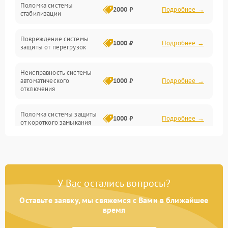
Поломка системы
2000 ₽
Подробнее →
стабилизации
Прочие неисправности
Повреждение системы
1000 ₽
Подробнее →
защиты от перегрузок
Электропитание
Неисправность системы
Механика
автоматического
1000 ₽
Подробнее →
отключения
Управление
Поломка системы защиты
1000 ₽
Подробнее →
от короткого замыкания
Корпус/Герметичность
Повреждение системы
Датчики
1000 ₽
Подробнее →
защиты от перегрева
У Вас остались вопросы?
Неисправность системы
защиты от
1000 ₽
Подробнее →
перенапряжения
Оставьте заявку, мы свяжемся с Вами в ближайшее
время
Неисправность системы
1000 ₽
Подробнее →