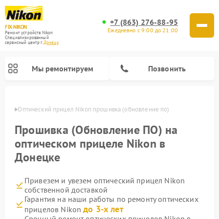
+7 (863) 276-88-95
FIX-NIKON
Ежедневно с 9:00 до 21:00
Ремонт устройств Nikon
Специализированный
cервисный центр г.
Донецк
Мы ремонтируем
Позвонить
нецке
Оптический прицел Nikon прошивка (обновление по)
Прошивка (Обновление ПО) на
оптическом прицеле Nikon в
Донецке
Привезем и увезем оптический прицел Nikon
собственной доставкой
Гарантия на наши работы по ремонту оптических
Ремонт цифровых монокуляров Nikon
Ремонт цифровых биноклей Nikon
Ремонт оптических нивелиров Nikon
до 3-х лет
прицелов Nikon
Срочный ремонт оптических прицелов Nikon в