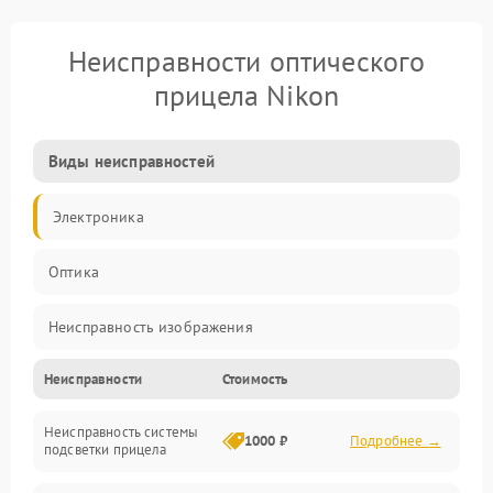
Неисправности оптического
прицела Nikon
Виды неисправностей
Электроника
Оптика
Неисправность изображения
Неисправности
Стоимость
Механические повреждения
Неисправность системы
Неисправность фокусировки и оптики
1000 ₽
Подробнее →
подсветки прицела
Неисправность подсветки и электроники