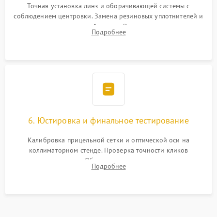
Точная установка линз и оборачивающей системы с
соблюдением центровки. Замена резиновых уплотнителей и
нанесение влагозащитной смазки. Вакуумирование корпуса
Подробнее
и заполнение его осушенным азотом или аргоном для
защиты линз от внутреннего запотевания.
6. Юстировка и финальное тестирование
Калибровка прицельной сетки и оптической оси на
коллиматорном стенде. Проверка точности кликов
механизма поправок. Обязательное испытание прицела на
Подробнее
ударном стенде для проверки устойчивости к отдаче и
гарантии сохранения точки пристрелки.