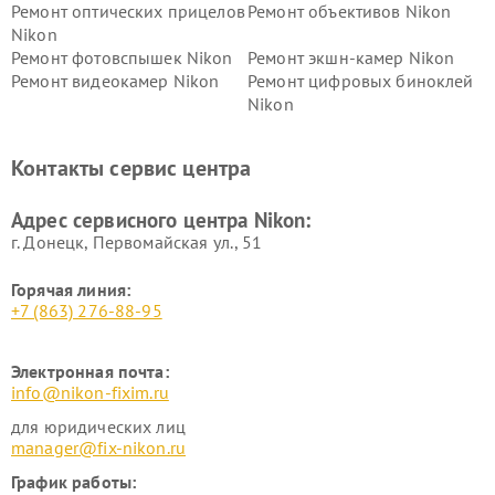
Ремонт оптических прицелов
Ремонт объективов Nikon
Nikon
Ремонт фотовспышек Nikon
Ремонт экшн-камер Nikon
Ремонт видеокамер Nikon
Ремонт цифровых биноклей
Nikon
Ремонт дальномеров Nikon
Ремонт оптических
нивелиров Nikon
Контакты сервис центра
Ремонт цифровых монокуляров Nikon
Адрес сервисного центра Nikon:
г. Донецк, Первомайская ул., 51
Горячая линия:
+7 (863) 276-88-95
Электронная почта:
info@nikon-fixim.ru
для юридических лиц
manager@fix-nikon.ru
График работы: