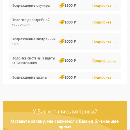
Повреждение окуляра
1500 ₽
Подробнее →
Электроника
Поломка диоптрийной
Аксессуары
1000 ₽
Подробнее →
коррекции
Повреждение внутренних
2000 ₽
Подробнее →
линз
Поломка системы защиты
1000 ₽
Подробнее →
от запотевания
Повреждение шкалы
1000 ₽
Подробнее →
Плохая видимость шкалы
1800 ₽
Подробнее →
Запотевание линз
3000 ₽
Подробнее →
У Вас остались вопросы?
Оставьте заявку, мы свяжемся с Вами в ближайшее
Царапины на линзах
2500 ₽
Подробнее →
время