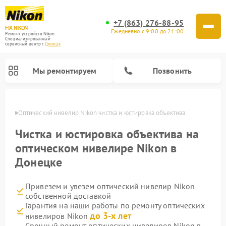
+7 (863) 276-88-95
FIX-NIKON
Ежедневно с 9:00 до 21:00
Ремонт устройств Nikon
Специализированный
cервисный центр г.
Донецк
Мы ремонтируем
Позвонить
нецке
Оптический нивелир Nikon чистка и юстировка объектива
Чистка и юстировка объектива на
оптическом нивелире Nikon в
Донецке
Привезем и увезем оптический нивелир Nikon
собственной доставкой
Гарантия на наши работы по ремонту оптических
Ремонт цифровых биноклей Nikon
Ремонт цифровых монокуляров Nikon
Ремонт оптических прицелов Nikon
до 3-х лет
нивелиров Nikon
Срочный ремонт оптических нивелиров Nikon в