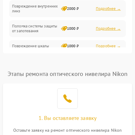
Повреждение внутренних
2000 ₽
Подробнее →
линз
Поломка системы защиты
1000 ₽
Подробнее →
от запотевания
Повреждение шкалы
1000 ₽
Подробнее →
Плохая видимость шкалы
1800 ₽
Подробнее →
Этапы ремонта оптического нивелира Nikon
Запотевание линз
3000 ₽
Подробнее →
Царапины на линзах
2500 ₽
Подробнее →
Потеря резкости
2000 ₽
Подробнее →
1. Вы оставляете заявку
Искажение изображения
2000 ₽
Подробнее →
Оставьте заявку на ремонт оптического нивелира Nikon