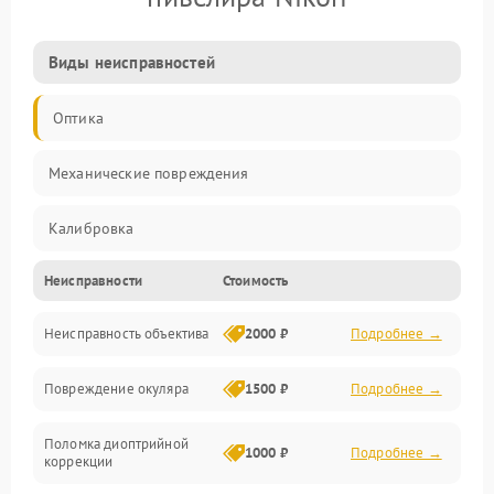
Виды неисправностей
Оптика
Механические повреждения
Калибровка
Неисправности
Стоимость
Механика
Неисправность объектива
2000 ₽
Подробнее →
Электропитание
Повреждение окуляра
1500 ₽
Подробнее →
Электроника
Поломка диоптрийной
Аксессуары
1000 ₽
Подробнее →
коррекции