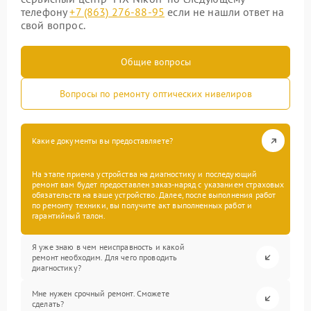
телефону
+7 (863) 276-88-95
если не нашли ответ на
свой вопрос.
Общие вопросы
Вопросы по ремонту оптических нивелиров
Какие документы вы предоставляете?
На этапе приема устройства на диагностику и последующий
ремонт вам будет предоставлен заказ-наряд с указанием страховых
обязательств на ваше устройство. Далее, после выполнения работ
по ремонту техники, вы получите акт выполненных работ и
гарантийный талон.
Я уже знаю в чем неисправность и какой
ремонт необходим. Для чего проводить
диагностику?
Мне нужен срочный ремонт. Сможете
сделать?