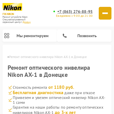
+7 (863) 276-88-95
FIX-NIKON
Ежедневно с 9:00 до 21:00
Ремонт устройств Nikon
Специализированный
cервисный центр г.
Донецк
Мы ремонтируем
Позвонить
нецке
Ремонт оптического нивелира Nikon AX-1 в Донецке
Ремонт оптического нивелира
Nikon AX-1 в Донецке
от 1180 руб.
Стоимость ремонта
Бесплатная диагностика
даже при отказе
Привезем и увезем оптический нивелир Nikon AX-
1 сами
Ремонт цифровых биноклей Nikon
Ремонт цифровых монокуляров Nikon
Ремонт оптических прицелов Nikon
Гарантия на наши работы по ремонту оптических
до 3-х лет
нивелиров Nikon AX-1