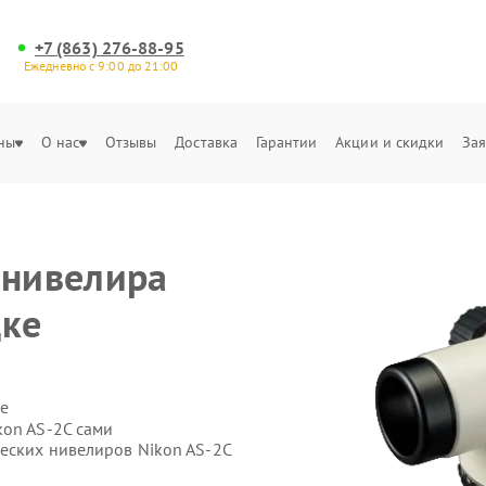
+7 (863) 276-88-95
Ежедневно с 9:00 до 21:00
ны
О нас
Отзывы
Доставка
Гарантии
Акции и скидки
Зая
 нивелира
цке
е
kon AS-2C сами
ческих нивелиров Nikon AS-2C