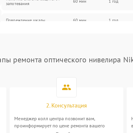
60 мин
1 год
запотевания
Повреждение шкалы
60 мин
1 год
Плохая видимость шкалы
75 мин
1 год
Запотевание линз
85 мин
1 год
апы ремонта оптического нивелира Ni
Царапины на линзах
80 мин
1 год
Потеря резкости
75 мин
1 год
Искажение изображения
80 мин
1 год
2. Консультация
Менеджер колл центра позвонит вам,
проинформирует по цене ремонта вашего
оптического нивелира а также ответит на все