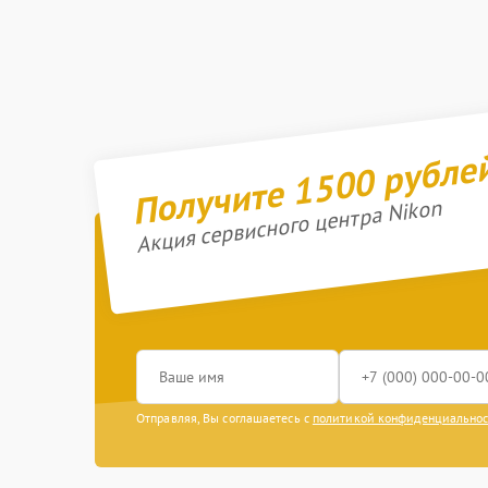
Получите 1500 рубле
Акция сервисного центра Nikon
Отправляя, Вы соглашаетесь с
политикой конфиденциально