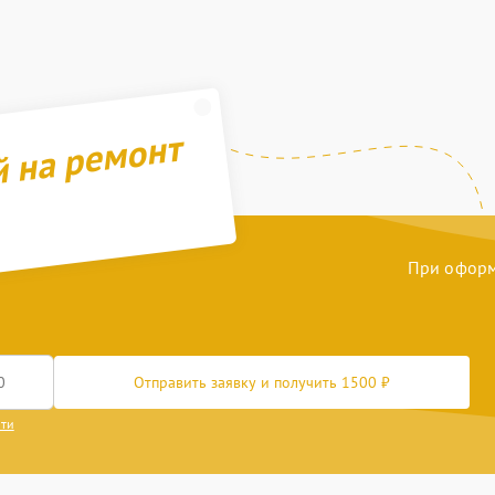
й на ремонт
При оформл
Отправить заявку и получить 1500 ₽
сти