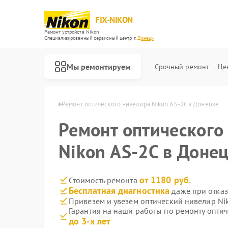
FIX-NIKON
Ремонт устройств Nikon
Специализированный cервисный центр г.
Донецк
Мы ремонтируем
Срочный ремонт
Це
ров Nikon в Донецке
Ремонт оптического нивелира Nikon AS-2C в Донецке
Ремонт оптического
Nikon AS-2C в Доне
от 1180 руб.
Стоимость ремонта
Бесплатная диагностика
даже при отказ
Привезем и увезем оптический нивелир Ni
Гарантия на наши работы по ремонту опти
до 3-х лет
Ремонт оптических прицелов Nikon
Ремонт цифровых биноклей Nikon
Ремонт цифровых монокуляров Nikon