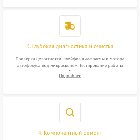
3. Глубокая диагностика и очистка
Проверка целостности шлейфов диафрагмы и мотора
автофокуса под микроскопом. Тестирование работы
электромагнитного привода. Очистка оптических элементов
Подробнее
от пыли, следов влаги и грибка спецрастворами без
повреждения просветления.
4. Компонентный ремонт