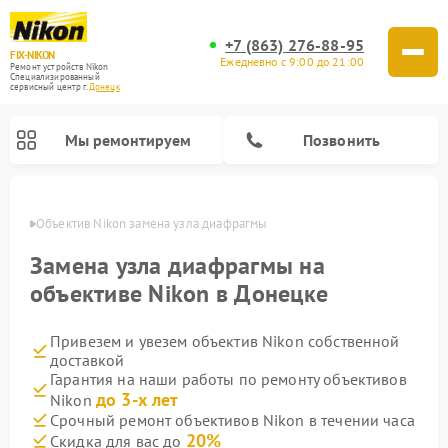
+7 (863) 276-88-95
FIX-NIKON
Ежедневно с 9:00 до 21:00
Ремонт устройств Nikon
Специализированный
cервисный центр г.
Донецк
Мы ремонтируем
Позвонить
нецке
Объектив Nikon замена узла диафрагмы
Замена узла диафрагмы на
объективе Nikon в Донецке
Привезем и увезем объектив Nikon собственной
доставкой
Гарантия на наши работы по ремонту объективов
до 3-х лет
Nikon
Ремонт цифровых монокуляров Nikon
Ремонт оптических прицелов Nikon
Ремонт цифровых биноклей Nikon
Ремонт оптических нивелиров Nikon
Срочный ремонт объективов Nikon в течении часа
20%
Скидка для вас до