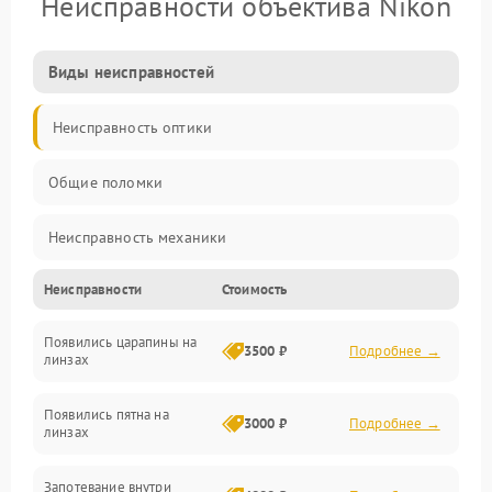
Неисправности объектива Nikon
Виды неисправностей
Неисправность оптики
Общие поломки
Неисправность механики
Неисправности
Стоимость
Неисправность электроники (если объектив с мотором/
стабилизатором)
Появились царапины на
3500 ₽
Подробнее →
линзах
Прочие неисправности
Появились пятна на
3000 ₽
Подробнее →
линзах
Запотевание внутри