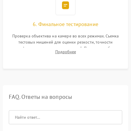
6. Финальное тестирование
Проверка объектива на камере во всех режимах. Съемка
тестовых мишеней для оценки резкости, точности
автофокуса и отсутствия искажений. Проверка работы
Подробнее
диафрагмы на закрытых значениях и тестирование
оптической стабилизации.
FAQ. Ответы на вопросы