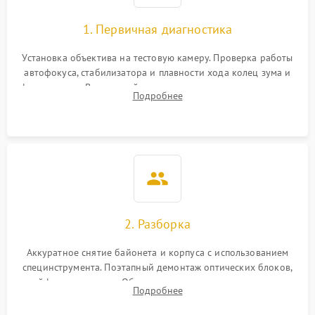
1. Первичная диагностика
Установка объектива на тестовую камеру. Проверка работы
автофокуса, стабилизатора и плавности хода колец зума и
фокусировки. Визуальный осмотр линз на наличие царапин,
Подробнее
грибка, пыли и оценка состояния контактов байонета.
2. Разборка
Аккуратное снятие байонета и корпуса с использованием
специнструмента. Поэтапный демонтаж оптических блоков,
шлейфов и приводов. Обязательная маркировка положения
Подробнее
линзовых групп для сохранения заводской центровки при
сборке.