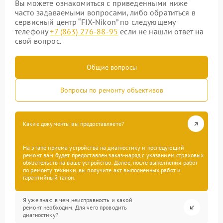
Вы можете ознакомиться с приведенными ниже
часто задаваемыми вопросами, либо обратиться в
сервисный центр “FIX-Nikon” по следующему
телефону
+7 (863) 276-88-95
если не нашли ответ на
свой вопрос.
Общие вопросы
Вопросы по ремонту объективов
Какие документы вы предоставляете?
На этапе приема устройства на диагностику и последующий
ремонт вам будет предоставлен заказ-наряд с указанием страховых
обязательств на ваше устройство. Далее, после выполнения работ
по ремонту техники, вы получите акт выполненных работ и
гарантийный талон.
Я уже знаю в чем неисправность и какой
ремонт необходим. Для чего проводить
диагностику?