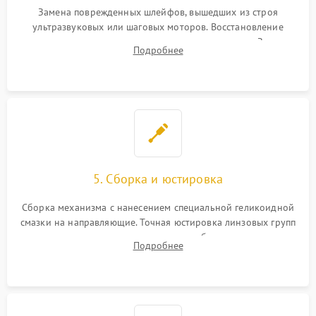
Замена поврежденных шлейфов, вышедших из строя
ультразвуковых или шаговых моторов. Восстановление
геометрии направляющих при заклинивании зума. Замена
Подробнее
неисправного блока диафрагмы, датчиков положения или
поврежденных линз.
5. Сборка и юстировка
Сборка механизма с нанесением специальной геликоидной
смазки на направляющие. Точная юстировка линзовых групп
программным или механическим способом для устранения
Подробнее
бэк