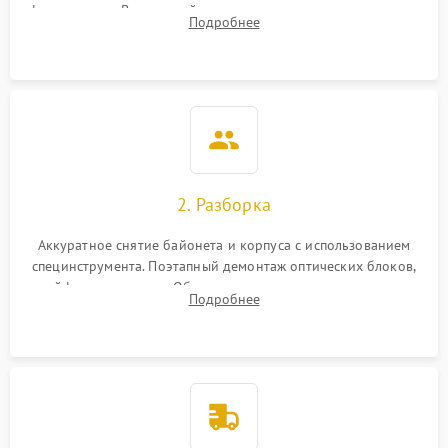
фокусировки. Визуальный осмотр линз на наличие царапин,
Подробнее
грибка, пыли и оценка состояния контактов байонета.
2. Разборка
Аккуратное снятие байонета и корпуса с использованием
специнструмента. Поэтапный демонтаж оптических блоков,
шлейфов и приводов. Обязательная маркировка положения
Подробнее
линзовых групп для сохранения заводской центровки при
сборке.