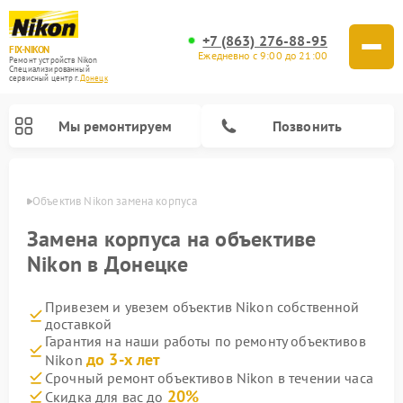
+7 (863) 276-88-95
FIX-NIKON
Ежедневно с 9:00 до 21:00
Ремонт устройств Nikon
Специализированный
cервисный центр г.
Донецк
Мы ремонтируем
Позвонить
нецке
Объектив Nikon замена корпуса
Замена корпуса на объективе
Nikon в Донецке
Привезем и увезем объектив Nikon собственной
доставкой
Гарантия на наши работы по ремонту объективов
до 3-х лет
Nikon
Ремонт цифровых монокуляров Nikon
Ремонт оптических прицелов Nikon
Ремонт цифровых биноклей Nikon
Ремонт оптических нивелиров Nikon
Срочный ремонт объективов Nikon в течении часа
20%
Скидка для вас до