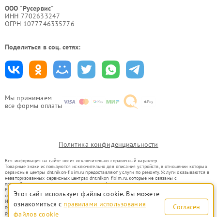
ООО "Русервис"
ИНН 7702633247
ОГРН 1077746335776
Поделиться в соц. сетях:
Мы принимаем
все формы оплаты
Политика конфиденциальности
Вся информация на сайте носит исключительно справочный характер.
Товарные знаки используются исключительно для описания устройств, в отношении которых
сервисные центры dnt.nikon-fixim.ru предоставляют услуги по ремонту. Услуги оказываются в
неавторизованных сервисных центрах dnt.nikon-fixim.ru, которые не связаны с
правообладателями товарных знаков или их официальными представителями.
Ремонт осуществляется для устройств, уже введенных в гражданский оборот в соответствии
Этот сайт использует файлы cookie. Вы можете
со статьей 1487 ГК РФ.
Использование товарных знаков не преследует цели индивидуализации услуг или введения
ознакомиться с
правилами использования
Согласен
потребителей в заблуждение, а служит для информирования о предоставляемых услугах по
ремонту техники указанных брендов.
файлов cookie