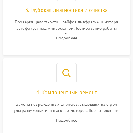
3. Глубокая диагностика и очистка
Проверка целостности шлейфов диафрагмы и мотора
автофокуса под микроскопом. Тестирование работы
электромагнитного привода. Очистка оптических элементов
Подробнее
от пыли, следов влаги и грибка спецрастворами без
повреждения просветления.
4. Компонентный ремонт
Замена поврежденных шлейфов, вышедших из строя
ультразвуковых или шаговых моторов. Восстановление
геометрии направляющих при заклинивании зума. Замена
Подробнее
неисправного блока диафрагмы, датчиков положения или
поврежденных линз.