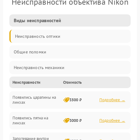
Неисправности объектива Nikon
Виды неисправностей
Неисправность оптики
Общие поломки
Неисправность механики
Неисправности
Стоимость
Неисправность электроники (если объектив с мотором/
стабилизатором)
Появились царапины на
3500 ₽
Подробнее →
линзах
Прочие неисправности
Появились пятна на
3000 ₽
Подробнее →
линзах
Запотевание внутри