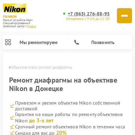
+7 (863) 276-88-95
FIX-NIKON
Ежедневно с 9:00 до 21:00
Ремонт устройств Nikon
Специализированный
cервисный центр г.
Донецк
Мы ремонтируем
Позвонить
нецке
Объектив Nikon ремонт диафрагмы
Ремонт диафрагмы на объективе
Nikon в Донецке
Привезем и увезем объектив Nikon собственной
доставкой
Гарантия на наши работы по ремонту объективов
до 3-х лет
Nikon
Ремонт цифровых монокуляров Nikon
Ремонт оптических прицелов Nikon
Ремонт цифровых биноклей Nikon
Ремонт оптических нивелиров Nikon
Срочный ремонт объективов Nikon в течении часа
20%
Скидка для вас до