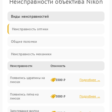
Неисправности объектива Nikon
Виды неисправностей
Неисправность оптики
Общие поломки
Неисправность механики
Неисправности
Стоимость
Неисправность электроники (если объектив с мотором/
стабилизатором)
Появились царапины на
3500 ₽
Подробнее →
линзах
Прочие неисправности
Появились пятна на
3000 ₽
Подробнее →
линзах
Запотевание внутри