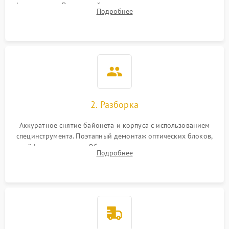
фокусировки. Визуальный осмотр линз на наличие царапин,
Подробнее
грибка, пыли и оценка состояния контактов байонета.
2. Разборка
Аккуратное снятие байонета и корпуса с использованием
специнструмента. Поэтапный демонтаж оптических блоков,
шлейфов и приводов. Обязательная маркировка положения
Подробнее
линзовых групп для сохранения заводской центровки при
сборке.