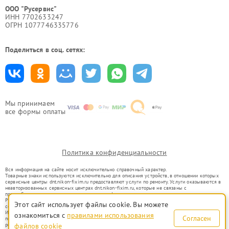
ООО "Русервис"
ИНН 7702633247
ОГРН 1077746335776
Поделиться в соц. сетях:
Мы принимаем
все формы оплаты
Политика конфиденциальности
Вся информация на сайте носит исключительно справочный характер.
Товарные знаки используются исключительно для описания устройств, в отношении которых
сервисные центры dnt.nikon-fixim.ru предоставляют услуги по ремонту. Услуги оказываются в
неавторизованных сервисных центрах dnt.nikon-fixim.ru, которые не связаны с
правообладателями товарных знаков или их официальными представителями.
Ремонт осуществляется для устройств, уже введенных в гражданский оборот в соответствии
Этот сайт использует файлы cookie. Вы можете
со статьей 1487 ГК РФ.
Использование товарных знаков не преследует цели индивидуализации услуг или введения
ознакомиться с
правилами использования
Согласен
потребителей в заблуждение, а служит для информирования о предоставляемых услугах по
ремонту техники указанных брендов.
файлов cookie