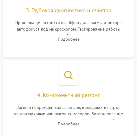
3. Глубокая диагностика и очистка
Проверка целостности шлейфов диафрагмы и мотора
автофокуса под микроскопом. Тестирование работы
электромагнитного привода. Очистка оптических элементов
Подробнее
от пыли, следов влаги и грибка спецрастворами без
повреждения просветления.
4. Компонентный ремонт
Замена поврежденных шлейфов, вышедших из строя
ультразвуковых или шаговых моторов. Восстановление
геометрии направляющих при заклинивании зума. Замена
Подробнее
неисправного блока диафрагмы, датчиков положения или
поврежденных линз.