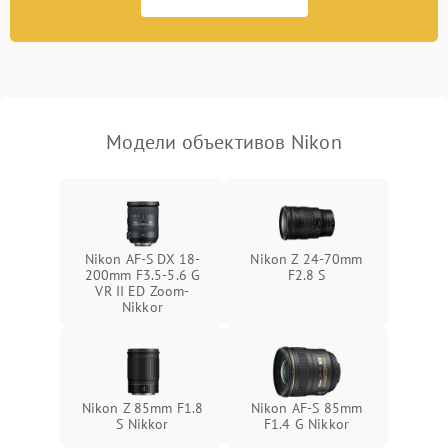
Модели объективов Nikon
Nikon AF-S DX 18-
Nikon Z 24-70mm
200mm F3.5-5.6 G
F2.8 S
VR II ED Zoom-
Nikkor
Nikon Z 85mm F1.8
Nikon AF-S 85mm
S Nikkor
F1.4 G Nikkor