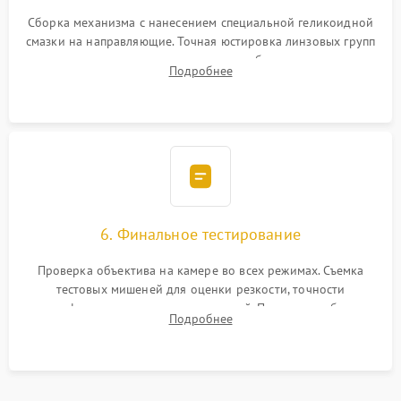
Сборка механизма с нанесением специальной геликоидной
смазки на направляющие. Точная юстировка линзовых групп
программным или механическим способом для устранения
Подробнее
бэк
6. Финальное тестирование
Проверка объектива на камере во всех режимах. Съемка
тестовых мишеней для оценки резкости, точности
автофокуса и отсутствия искажений. Проверка работы
Подробнее
диафрагмы на закрытых значениях и тестирование
оптической стабилизации.