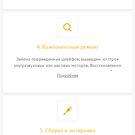
повреждения просветления.
4. Компонентный ремонт
Замена поврежденных шлейфов, вышедших из строя
ультразвуковых или шаговых моторов. Восстановление
геометрии направляющих при заклинивании зума. Замена
Подробнее
неисправного блока диафрагмы, датчиков положения или
поврежденных линз.
5. Сборка и юстировка