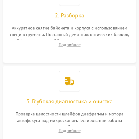
2. Разборка
Аккуратное снятие байонета и корпуса с использованием
специнструмента. Поэтапный демонтаж оптических блоков,
шлейфов и приводов. Обязательная маркировка положения
Подробнее
линзовых групп для сохранения заводской центровки при
сборке.
3. Глубокая диагностика и очистка
Проверка целостности шлейфов диафрагмы и мотора
автофокуса под микроскопом. Тестирование работы
электромагнитного привода. Очистка оптических элементов
Подробнее
от пыли, следов влаги и грибка спецрастворами без