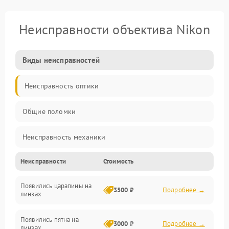
Неисправности объектива Nikon
Виды неисправностей
Неисправность оптики
Общие поломки
Неисправность механики
Неисправности
Стоимость
Неисправность электроники (если объектив с мотором/
стабилизатором)
Появились царапины на
3500 ₽
Подробнее →
линзах
Прочие неисправности
Появились пятна на
3000 ₽
Подробнее →
линзах