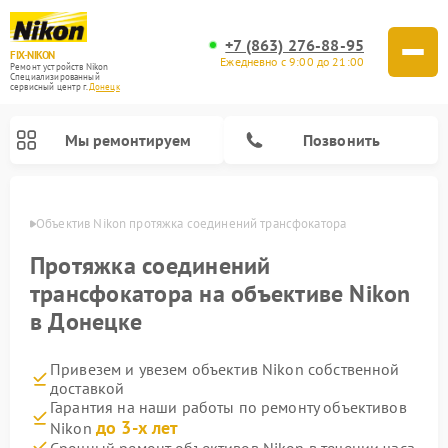
+7 (863) 276-88-95
FIX-NIKON
Ежедневно с 9:00 до 21:00
Ремонт устройств Nikon
Специализированный
cервисный центр г.
Донецк
Мы ремонтируем
Позвонить
нецке
Объектив Nikon протяжка соединений трансфокатора
Протяжка соединений
трансфокатора на объективе Nikon
в Донецке
Привезем и увезем объектив Nikon собственной
доставкой
Гарантия на наши работы по ремонту объективов
Ремонт цифровых монокуляров Nikon
Ремонт оптических прицелов Nikon
Ремонт цифровых биноклей Nikon
Ремонт оптических нивелиров Nikon
до 3-х лет
Nikon
Срочный ремонт объективов Nikon в течении часа