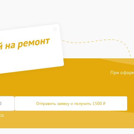
й на ремонт
При оформл
Отправить заявку и получить 1500 ₽
сти