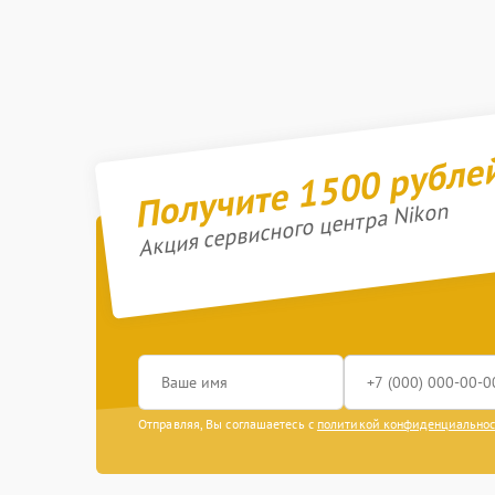
Получите 1500 рубле
Акция сервисного центра Nikon
Отправляя, Вы соглашаетесь с
политикой конфиденциально