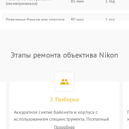
85 мин
1 год
(геометрическое)
Появление бликов или ореолов
80 мин
1 год
Проблемы с резкостью при всех
85 мин
1 год
фокусных расстояниях
Этапы ремонта объектива Nikon
2. Разборка
Аккуратное снятие байонета и корпуса с
использованием специнструмента. Поэтапный
демонтаж оптических блоков, шлейфов и
Подробнее