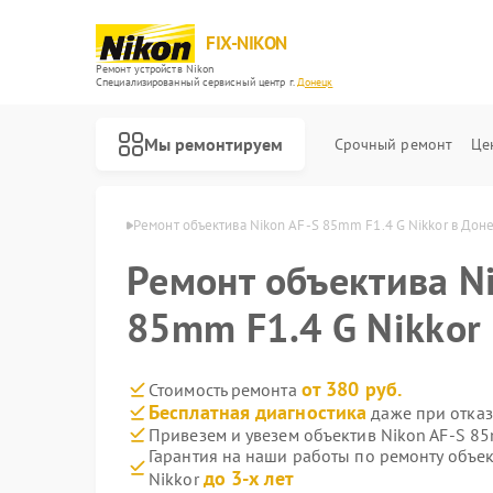
FIX-NIKON
Ремонт устройств Nikon
Специализированный cервисный центр г.
Донецк
Мы ремонтируем
Срочный ремонт
Це
вов Nikon в Донецке
Ремонт объектива Nikon AF-S 85mm F1.4 G Nikkor в Дон
Ремонт объектива N
85mm F1.4 G Nikkor
от 380 руб.
Стоимость ремонта
Бесплатная диагностика
даже при отказ
Привезем и увезем объектив Nikon AF-S 85
Гарантия на наши работы по ремонту объек
до 3-х лет
Nikkor
Ремонт оптических прицелов Nikon
Ремонт цифровых биноклей Nikon
Ремонт оптических нивелиров Nikon
Ремонт цифровых монокуляров Nikon