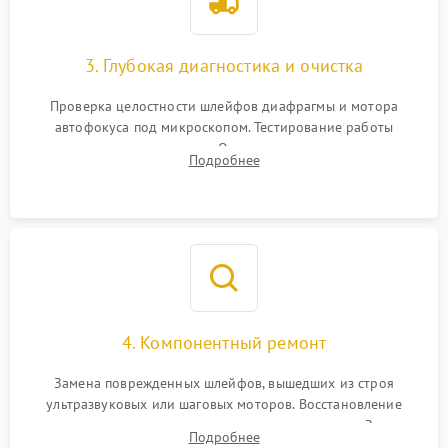
3. Глубокая диагностика и очистка
Проверка целостности шлейфов диафрагмы и мотора
автофокуса под микроскопом. Тестирование работы
электромагнитного привода. Очистка оптических элементов
Подробнее
от пыли, следов влаги и грибка спецрастворами без
повреждения просветления.
4. Компонентный ремонт
Замена поврежденных шлейфов, вышедших из строя
ультразвуковых или шаговых моторов. Восстановление
геометрии направляющих при заклинивании зума. Замена
Подробнее
неисправного блока диафрагмы, датчиков положения или