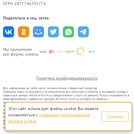
ОГРН 1077746335776
Поделиться в соц. сетях:
Мы принимаем
все формы оплаты
Политика конфиденциальности
Вся информация на сайте носит исключительно справочный характер.
Товарные знаки используются исключительно для описания устройств, в отношении которых
сервисные центры dnt.nikon-fixim.ru предоставляют услуги по ремонту. Услуги оказываются в
неавторизованных сервисных центрах dnt.nikon-fixim.ru, которые не связаны с
правообладателями товарных знаков или их официальными представителями.
Ремонт осуществляется для устройств, уже введенных в гражданский оборот в соответствии
Этот сайт использует файлы cookie. Вы можете
со статьей 1487 ГК РФ.
Использование товарных знаков не преследует цели индивидуализации услуг или введения
ознакомиться с
правилами использования
Согласен
потребителей в заблуждение, а служит для информирования о предоставляемых услугах по
ремонту техники указанных брендов.
файлов cookie
Представленная на сайте информация не является публичной офертой, определяемой
положениями Статьи 437(2) Гражданского кодекса РФ