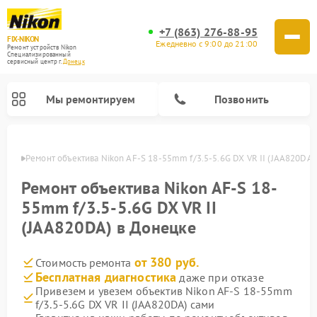
+7 (863) 276-88-95
FIX-NIKON
Ежедневно с 9:00 до 21:00
Ремонт устройств Nikon
Специализированный
cервисный центр г.
Донецк
Мы ремонтируем
Позвонить
нецке
Ремонт объектива Nikon AF-S 18-55mm f/3.5-5.6G DX VR II (JAA820DA)
Ремонт объектива Nikon AF-S 18-
55mm f/3.5-5.6G DX VR II
(JAA820DA) в Донецке
от 380 руб.
Стоимость ремонта
Бесплатная диагностика
даже при отказе
Привезем и увезем объектив Nikon AF-S 18-55mm
Ремонт цифровых монокуляров Nikon
Ремонт оптических прицелов Nikon
Ремонт цифровых биноклей Nikon
Ремонт оптических нивелиров Nikon
f/3.5-5.6G DX VR II (JAA820DA) сами