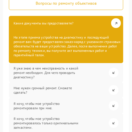
Вопросы по ремонту объективов
Какие документы вы предоставляете?
На этапе приема устройства на диагностику и последующий
ремонт вам будет предоставлен заказ-наряд с указанием страховых
обязательств на ваше устройство. Далее, после выполнения работ
по ремонту техники, вы получите акт выполненных работ и
гарантийный талон.
Я уже знаю в чем неисправность и какой
ремонт необходим. Для чего проводить
диагностику?
Мне нужен срочный ремонт. Сможете
сделать?
Я хочу, чтобы мое устройство
ремонтировали при мне.
Я хочу, чтобы мое устройство
ремонтировалось только оригинальными
запчастями.