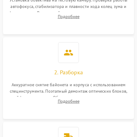
Установка объектива на тестовую камеру. Проверка работы
автофокуса, стабилизатора и плавности хода колец зума и
фокусировки. Визуальный осмотр линз на наличие царапин,
Подробнее
грибка, пыли и оценка состояния контактов байонета.
2. Разборка
Аккуратное снятие байонета и корпуса с использованием
специнструмента. Поэтапный демонтаж оптических блоков,
шлейфов и приводов. Обязательная маркировка положения
Подробнее
линзовых групп для сохранения заводской центровки при
сборке.