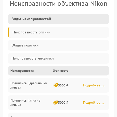
Неисправности объектива Nikon
Виды неисправностей
Неисправность оптики
Общие поломки
Неисправность механики
Неисправности
Стоимость
Неисправность электроники (если объектив с мотором/
стабилизатором)
Появились царапины на
3500 ₽
Подробнее →
линзах
Прочие неисправности
Появились пятна на
3000 ₽
Подробнее →
линзах