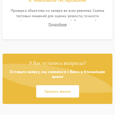
6. Финальное тестирование
Проверка объектива на камере во всех режимах. Съемка
тестовых мишеней для оценки резкости, точности
автофокуса и отсутствия искажений. Проверка работы
Подробнее
диафрагмы на закрытых значениях и тестирование
оптической стабилизации.
У Вас остались вопросы?
Оставьте заявку, мы свяжемся с Вами в ближайшее
время
Заказать звонок