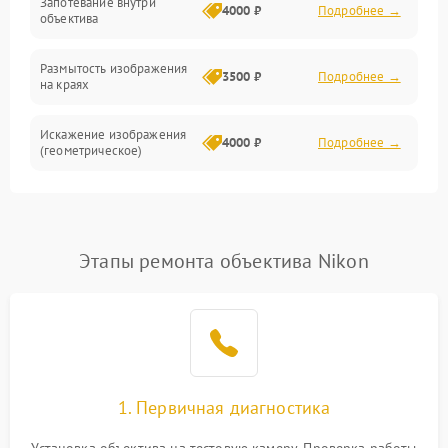
Запотевание внутри
4000 ₽
Подробнее →
объектива
Размытость изображения
3500 ₽
Подробнее →
на краях
Искажение изображения
4000 ₽
Подробнее →
(геометрическое)
Появление бликов или
3500 ₽
Подробнее →
ореолов
Этапы ремонта объектива Nikon
Проблемы с резкостью
при всех фокусных
4500 ₽
Подробнее →
расстояниях
1. Первичная диагностика