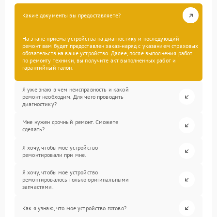
Какие документы вы предоставляете?
На этапе приема устройства на диагностику и последующий
ремонт вам будет предоставлен заказ-наряд с указанием страховых
обязательств на ваше устройство. Далее, после выполнения работ
по ремонту техники, вы получите акт выполненных работ и
гарантийный талон.
Я уже знаю в чем неисправность и какой
ремонт необходим. Для чего проводить
диагностику?
Мне нужен срочный ремонт. Сможете
сделать?
Я хочу, чтобы мое устройство
ремонтировали при мне.
Я хочу, чтобы мое устройство
ремонтировалось только оригинальными
запчастями.
Как я узнаю, что мое устройство готово?