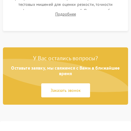
тестовых мишеней для оценки резкости, точности
автофокуса и отсутствия искажений. Проверка работы
Подробнее
диафрагмы на закрытых значениях и тестирование
оптической стабилизации.
У Вас остались вопросы?
Оставьте заявку, мы свяжемся с Вами в ближайшее
время
Заказать звонок