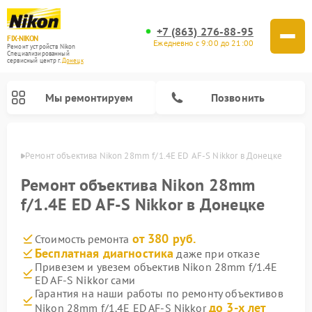
+7 (863) 276-88-95
FIX-NIKON
Ежедневно с 9:00 до 21:00
Ремонт устройств Nikon
Специализированный
cервисный центр г.
Донецк
Мы ремонтируем
Позвонить
нецке
Ремонт объектива Nikon 28mm f/1.4E ED AF-S Nikkor в Донецке
Ремонт объектива Nikon 28mm
f/1.4E ED AF-S Nikkor в Донецке
от 380 руб.
Стоимость ремонта
Бесплатная диагностика
даже при отказе
Привезем и увезем объектив Nikon 28mm f/1.4E
ED AF-S Nikkor сами
Ремонт цифровых монокуляров Nikon
Ремонт оптических прицелов Nikon
Ремонт цифровых биноклей Nikon
Ремонт оптических нивелиров Nikon
Гарантия на наши работы по ремонту объективов
до 3-х лет
Nikon 28mm f/1.4E ED AF-S Nikkor