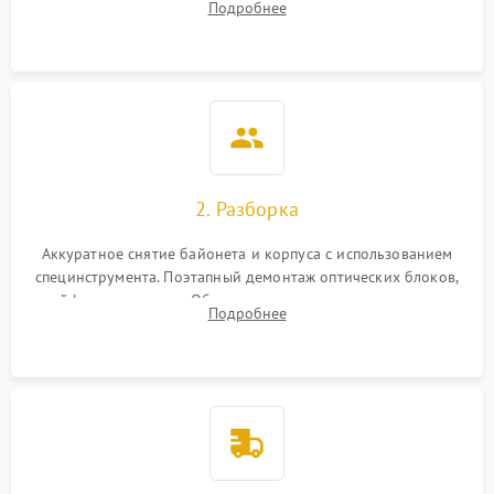
Подробнее
грибка, пыли и оценка состояния контактов байонета.
2. Разборка
Аккуратное снятие байонета и корпуса с использованием
специнструмента. Поэтапный демонтаж оптических блоков,
шлейфов и приводов. Обязательная маркировка положения
Подробнее
линзовых групп для сохранения заводской центровки при
сборке.