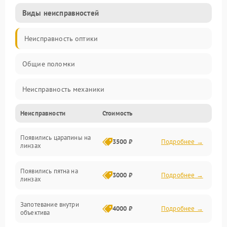
Виды неисправностей
Неисправность оптики
Общие поломки
Неисправность механики
Неисправности
Стоимость
Неисправность электроники (если объектив с мотором/
стабилизатором)
Появились царапины на
3500 ₽
Подробнее →
линзах
Прочие неисправности
Появились пятна на
3000 ₽
Подробнее →
линзах
Запотевание внутри
4000 ₽
Подробнее →
объектива