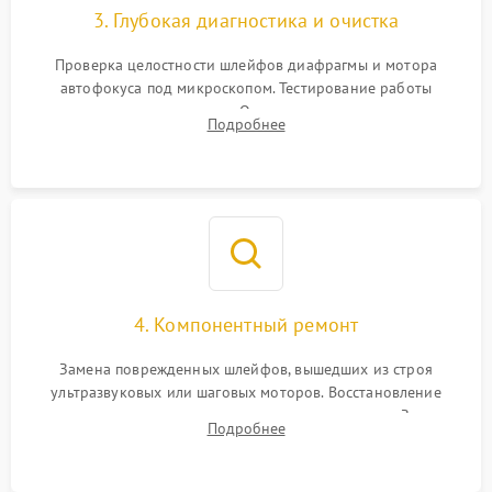
3. Глубокая диагностика и очистка
Проверка целостности шлейфов диафрагмы и мотора
автофокуса под микроскопом. Тестирование работы
электромагнитного привода. Очистка оптических элементов
Подробнее
от пыли, следов влаги и грибка спецрастворами без
повреждения просветления.
4. Компонентный ремонт
Замена поврежденных шлейфов, вышедших из строя
ультразвуковых или шаговых моторов. Восстановление
геометрии направляющих при заклинивании зума. Замена
Подробнее
неисправного блока диафрагмы, датчиков положения или
поврежденных линз.