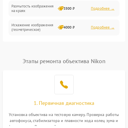
Размытость изображения
3500 ₽
Подробнее →
на краях
Искажение изображения
4000 ₽
Подробнее →
(геометрическое)
Появление бликов или
3500 ₽
Подробнее →
ореолов
Этапы ремонта объектива Nikon
Проблемы с резкостью
при всех фокусных
4500 ₽
Подробнее →
расстояниях
1. Первичная диагностика
Установка объектива на тестовую камеру. Проверка работы
автофокуса, стабилизатора и плавности хода колец зума и
фокусировки. Визуальный осмотр линз на наличие царапин,