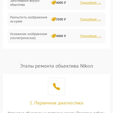
Запотевание внутри
4000 ₽
Подробнее →
объектива
Размытость изображения
3500 ₽
Подробнее →
на краях
Искажение изображения
4000 ₽
Подробнее →
(геометрическое)
Появление бликов или
3500 ₽
Подробнее →
ореолов
Этапы ремонта объектива Nikon
Проблемы с резкостью
при всех фокусных
4500 ₽
Подробнее →
расстояниях
1. Первичная диагностика