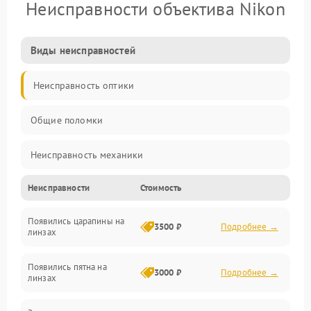
Неисправности объектива Nikon
Виды неисправностей
Неисправность оптики
Общие поломки
Неисправность механики
Неисправности
Стоимость
Неисправность электроники (если объектив с мотором/
стабилизатором)
Появились царапины на
3500 ₽
Подробнее →
линзах
Прочие неисправности
Появились пятна на
3000 ₽
Подробнее →
линзах