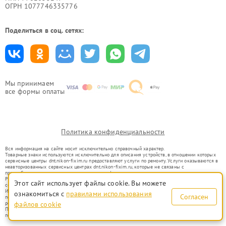
ОГРН 1077746335776
Поделиться в соц. сетях:
Мы принимаем
все формы оплаты
Политика конфиденциальности
Вся информация на сайте носит исключительно справочный характер.
Товарные знаки используются исключительно для описания устройств, в отношении которых
сервисные центры dnt.nikon-fixim.ru предоставляют услуги по ремонту. Услуги оказываются в
неавторизованных сервисных центрах dnt.nikon-fixim.ru, которые не связаны с
правообладателями товарных знаков или их официальными представителями.
Ремонт осуществляется для устройств, уже введенных в гражданский оборот в соответствии
Этот сайт использует файлы cookie. Вы можете
со статьей 1487 ГК РФ.
Использование товарных знаков не преследует цели индивидуализации услуг или введения
ознакомиться с
правилами использования
Согласен
потребителей в заблуждение, а служит для информирования о предоставляемых услугах по
ремонту техники указанных брендов.
файлов cookie
Представленная на сайте информация не является публичной офертой, определяемой
положениями Статьи 437(2) Гражданского кодекса РФ