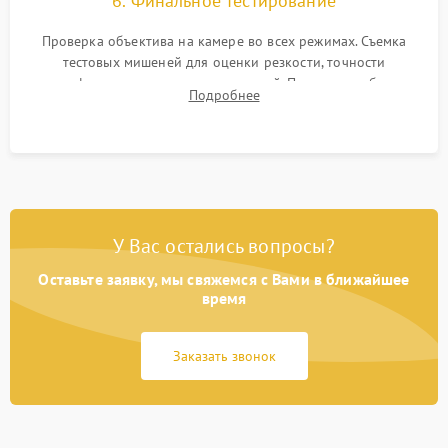
6. Финальное тестирование
Проверка объектива на камере во всех режимах. Съемка
тестовых мишеней для оценки резкости, точности
автофокуса и отсутствия искажений. Проверка работы
Подробнее
диафрагмы на закрытых значениях и тестирование
оптической стабилизации.
У Вас остались вопросы?
Оставьте заявку, мы свяжемся с Вами в ближайшее
время
Заказать звонок