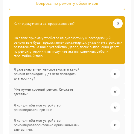
Вопросы по ремонту объективов
Какие документы вы предоставляете?
На этапе приема устройства на диагностику и последующий
ремонт вам будет предоставлен заказ-наряд с указанием страховых
обязательств на ваше устройство. Далее, после выполнения работ
по ремонту техники, вы получите акт выполненных работ и
гарантийный талон.
Я уже знаю в чем неисправность и какой
ремонт необходим. Для чего проводить
диагностику?
Мне нужен срочный ремонт. Сможете
сделать?
Я хочу, чтобы мое устройство
ремонтировали при мне.
Я хочу, чтобы мое устройство
ремонтировалось только оригинальными
запчастями.