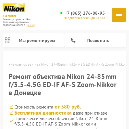
+7 (863) 276-88-95
FIX-NIKON
Ежедневно с 9:00 до 21:00
Ремонт устройств Nikon
Специализированный
cервисный центр г.
Донецк
Мы ремонтируем
Позвонить
нецке
Ремонт объектива Nikon 24-85mm f/3.5-4.5G ED-IF AF-S Zoom-Nikkor 
Ремонт объектива Nikon 24-85mm
f/3.5-4.5G ED-IF AF-S Zoom-Nikkor
в Донецке
от 380 руб.
Стоимость ремонта
Бесплатная диагностика
даже при отказе
Привезем и увезем объектив Nikon 24-85mm
Ремонт цифровых монокуляров Nikon
Ремонт оптических прицелов Nikon
Ремонт цифровых биноклей Nikon
Ремонт оптических нивелиров Nikon
f/3.5-4.5G ED-IF AF-S Zoom-Nikkor сами