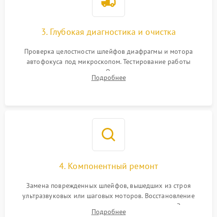
3. Глубокая диагностика и очистка
Проверка целостности шлейфов диафрагмы и мотора
автофокуса под микроскопом. Тестирование работы
электромагнитного привода. Очистка оптических элементов
Подробнее
от пыли, следов влаги и грибка спецрастворами без
повреждения просветления.
4. Компонентный ремонт
Замена поврежденных шлейфов, вышедших из строя
ультразвуковых или шаговых моторов. Восстановление
геометрии направляющих при заклинивании зума. Замена
Подробнее
неисправного блока диафрагмы, датчиков положения или