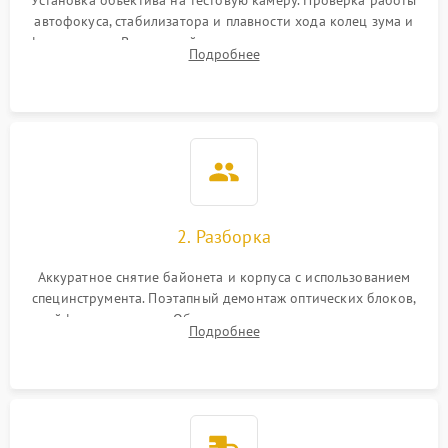
Установка объектива на тестовую камеру. Проверка работы
автофокуса, стабилизатора и плавности хода колец зума и
фокусировки. Визуальный осмотр линз на наличие царапин,
Подробнее
грибка, пыли и оценка состояния контактов байонета.
2. Разборка
Аккуратное снятие байонета и корпуса с использованием
специнструмента. Поэтапный демонтаж оптических блоков,
шлейфов и приводов. Обязательная маркировка положения
Подробнее
линзовых групп для сохранения заводской центровки при
сборке.