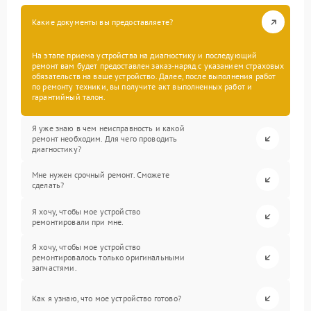
Какие документы вы предоставляете?
На этапе приема устройства на диагностику и последующий
ремонт вам будет предоставлен заказ-наряд с указанием страховых
обязательств на ваше устройство. Далее, после выполнения работ
по ремонту техники, вы получите акт выполненных работ и
гарантийный талон.
Я уже знаю в чем неисправность и какой
ремонт необходим. Для чего проводить
диагностику?
Мне нужен срочный ремонт. Сможете
сделать?
Я хочу, чтобы мое устройство
ремонтировали при мне.
Я хочу, чтобы мое устройство
ремонтировалось только оригинальными
запчастями.
Как я узнаю, что мое устройство готово?