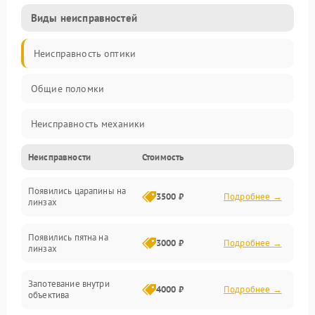
Виды неисправностей
Неисправность оптики
Общие поломки
Неисправность механики
Неисправности
Стоимость
Неисправность электроники (если объектив с мотором/
стабилизатором)
Появились царапины на
3500 ₽
Подробнее →
линзах
Прочие неисправности
Появились пятна на
3000 ₽
Подробнее →
линзах
Запотевание внутри
4000 ₽
Подробнее →
объектива