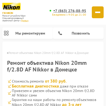
+7 (863) 276-88-95
FIX-NIKON
Ежедневно с 9:00 до 21:00
Ремонт устройств Nikon
Специализированный
cервисный центр г.
Донецк
Мы ремонтируем
Позвонить
нецке
Ремонт объектива Nikon 20mm f/2.8D AF Nikkor в Донецке
Ремонт объектива Nikon 20mm
f/2.8D AF Nikkor в Донецке
от 380 руб.
Стоимость ремонта
Бесплатная диагностика
даже при отказе
Привезем и увезем объектив Nikon 20mm f/2.8D
AF Nikkor сами
Ремонт цифровых монокуляров Nikon
Ремонт оптических прицелов Nikon
Ремонт цифровых биноклей Nikon
Ремонт оптических нивелиров Nikon
Гарантия на наши работы по ремонту объективов
до 3-х лет
Nikon 20mm f/2.8D AF Nikkor