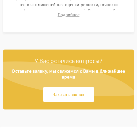
тестовых мишеней для оценки резкости, точности
автофокуса и отсутствия искажений. Проверка работы
Подробнее
диафрагмы на закрытых значениях и тестирование
оптической стабилизации.
У Вас остались вопросы?
Оставьте заявку, мы свяжемся с Вами в ближайшее
время
Заказать звонок