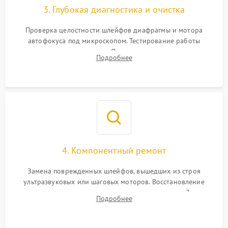
3. Глубокая диагностика и очистка
Проверка целостности шлейфов диафрагмы и мотора
автофокуса под микроскопом. Тестирование работы
электромагнитного привода. Очистка оптических элементов
Подробнее
от пыли, следов влаги и грибка спецрастворами без
повреждения просветления.
4. Компонентный ремонт
Замена поврежденных шлейфов, вышедших из строя
ультразвуковых или шаговых моторов. Восстановление
геометрии направляющих при заклинивании зума. Замена
Подробнее
неисправного блока диафрагмы, датчиков положения или
поврежденных линз.