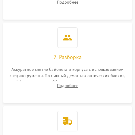
Подробнее
грибка, пыли и оценка состояния контактов байонета.
2. Разборка
Аккуратное снятие байонета и корпуса с использованием
специнструмента. Поэтапный демонтаж оптических блоков,
шлейфов и приводов. Обязательная маркировка положения
Подробнее
линзовых групп для сохранения заводской центровки при
сборке.