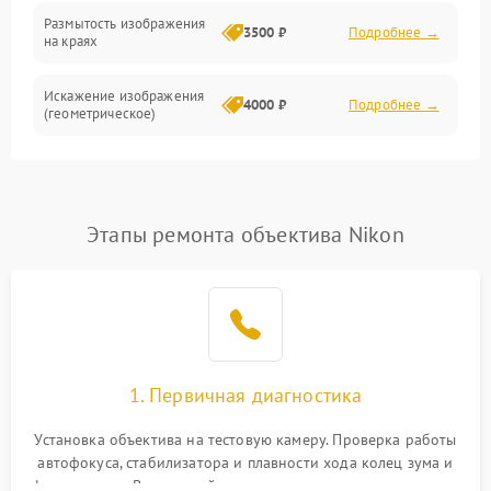
Размытость изображения
3500 ₽
Подробнее →
на краях
Искажение изображения
4000 ₽
Подробнее →
(геометрическое)
Появление бликов или
3500 ₽
Подробнее →
ореолов
Этапы ремонта объектива Nikon
Проблемы с резкостью
при всех фокусных
4500 ₽
Подробнее →
расстояниях
1. Первичная диагностика
Установка объектива на тестовую камеру. Проверка работы
автофокуса, стабилизатора и плавности хода колец зума и
фокусировки. Визуальный осмотр линз на наличие царапин,