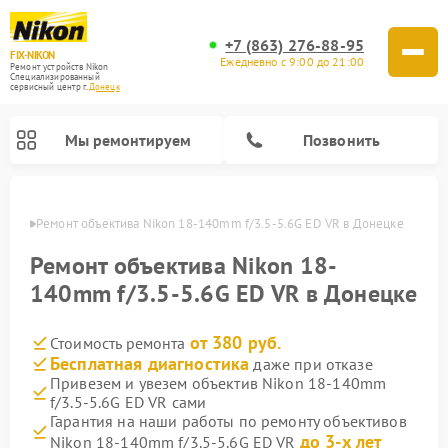
+7 (863) 276-88-95
FIX-NIKON
Ежедневно с 9:00 до 21:00
Ремонт устройств Nikon
Специализированный
cервисный центр г.
Донецк
Мы ремонтируем
Позвонить
нецке
Ремонт объектива Nikon 18-140mm f/3.5-5.6G ED VR в Донецке
Ремонт объектива Nikon 18-
140mm f/3.5-5.6G ED VR в Донецке
от 380 руб.
Стоимость ремонта
Бесплатная диагностика
даже при отказе
Привезем и увезем объектив Nikon 18-140mm
f/3.5-5.6G ED VR сами
Ремонт цифровых монокуляров Nikon
Ремонт оптических прицелов Nikon
Ремонт цифровых биноклей Nikon
Ремонт оптических нивелиров Nikon
Гарантия на наши работы по ремонту объективов
до 3-х лет
Nikon 18-140mm f/3.5-5.6G ED VR