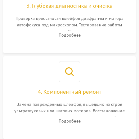
3. Глубокая диагностика и очистка
Проверка целостности шлейфов диафрагмы и мотора
автофокуса под микроскопом. Тестирование работы
электромагнитного привода. Очистка оптических элементов
Подробнее
от пыли, следов влаги и грибка спецрастворами без
повреждения просветления.
4. Компонентный ремонт
Замена поврежденных шлейфов, вышедших из строя
ультразвуковых или шаговых моторов. Восстановление
геометрии направляющих при заклинивании зума. Замена
Подробнее
неисправного блока диафрагмы, датчиков положения или
поврежденных линз.