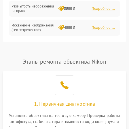
Размытость изображения
3500 ₽
Подробнее →
на краях
Искажение изображения
4000 ₽
Подробнее →
(геометрическое)
Появление бликов или
3500 ₽
Подробнее →
ореолов
Этапы ремонта объектива Nikon
Проблемы с резкостью
при всех фокусных
4500 ₽
Подробнее →
расстояниях
1. Первичная диагностика
Установка объектива на тестовую камеру. Проверка работы
автофокуса, стабилизатора и плавности хода колец зума и
фокусировки. Визуальный осмотр линз на наличие царапин,