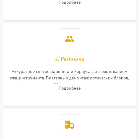
Подробнее
грибка, пыли и оценка состояния контактов байонета.
2. Разборка
Аккуратное снятие байонета и корпуса с использованием
специнструмента. Поэтапный демонтаж оптических блоков,
шлейфов и приводов. Обязательная маркировка положения
Подробнее
линзовых групп для сохранения заводской центровки при
сборке.