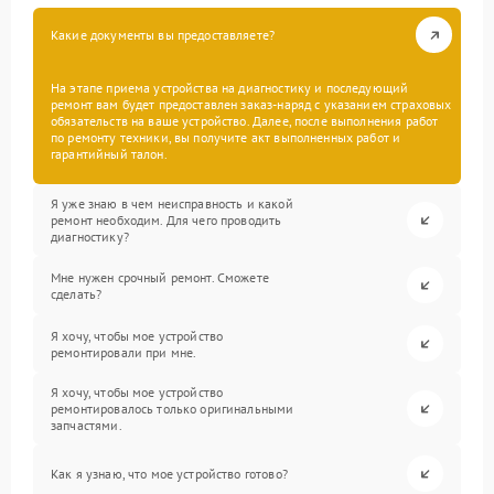
Какие документы вы предоставляете?
На этапе приема устройства на диагностику и последующий
ремонт вам будет предоставлен заказ-наряд с указанием страховых
обязательств на ваше устройство. Далее, после выполнения работ
по ремонту техники, вы получите акт выполненных работ и
гарантийный талон.
Я уже знаю в чем неисправность и какой
ремонт необходим. Для чего проводить
диагностику?
Мне нужен срочный ремонт. Сможете
сделать?
Я хочу, чтобы мое устройство
ремонтировали при мне.
Я хочу, чтобы мое устройство
ремонтировалось только оригинальными
запчастями.
Как я узнаю, что мое устройство готово?