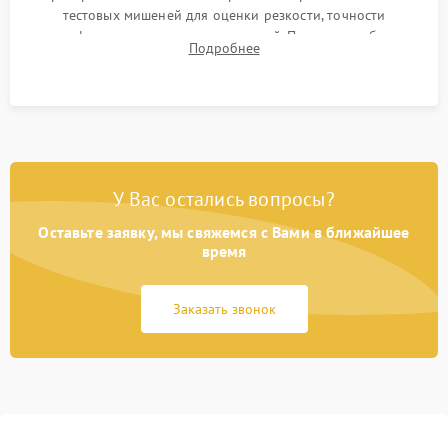
тестовых мишеней для оценки резкости, точности
автофокуса и отсутствия искажений. Проверка работы
Подробнее
диафрагмы на закрытых значениях и тестирование
оптической стабилизации.
У Вас остались вопросы?
Оставьте заявку, мы свяжемся с Вами в ближайшее
время
Заказать звонок