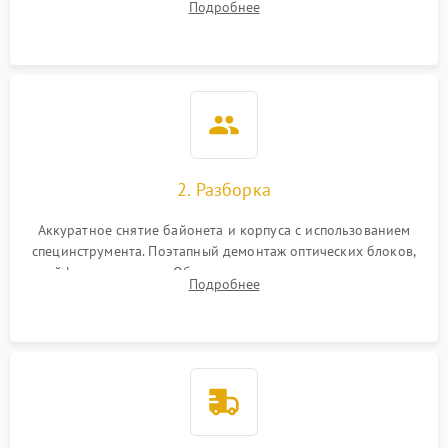
Подробнее
грибка, пыли и оценка состояния контактов байонета.
2. Разборка
Аккуратное снятие байонета и корпуса с использованием
специнструмента. Поэтапный демонтаж оптических блоков,
шлейфов и приводов. Обязательная маркировка положения
Подробнее
линзовых групп для сохранения заводской центровки при
сборке.