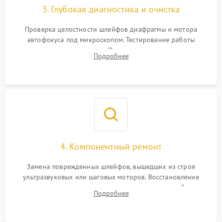
3. Глубокая диагностика и очистка
Проверка целостности шлейфов диафрагмы и мотора
автофокуса под микроскопом. Тестирование работы
электромагнитного привода. Очистка оптических элементов
Подробнее
от пыли, следов влаги и грибка спецрастворами без
повреждения просветления.
4. Компонентный ремонт
Замена поврежденных шлейфов, вышедших из строя
ультразвуковых или шаговых моторов. Восстановление
геометрии направляющих при заклинивании зума. Замена
Подробнее
неисправного блока диафрагмы, датчиков положения или
поврежденных линз.