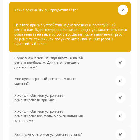
Какие документы вы предоставляете?
На этапе приема устройства на диагностику и последующий
ремонт вам будет предоставлен заказ-наряд с указанием страховых
обязательств на ваше устройство. Далее, после выполнения работ
по ремонту техники, вы получите акт выполненных работ и
гарантийный талон.
Я уже знаю в чем неисправность и какой
ремонт необходим. Для чего проводить
диагностику?
Мне нужен срочный ремонт. Сможете
сделать?
Я хочу, чтобы мое устройство
ремонтировали при мне.
Я хочу, чтобы мое устройство
ремонтировалось только оригинальными
запчастями.
Как я узнаю, что мое устройство готово?