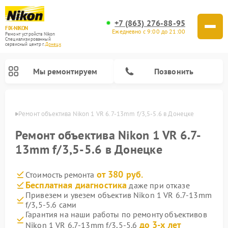
+7 (863) 276-88-95
FIX-NIKON
Ежедневно с 9:00 до 21:00
Ремонт устройств Nikon
Специализированный
cервисный центр г.
Донецк
Мы ремонтируем
Позвонить
нецке
Ремонт объектива Nikon 1 VR 6.7-13mm f/3,5-5.6 в Донецке
Ремонт объектива Nikon 1 VR 6.7-
13mm f/3,5-5.6 в Донецке
от 380 руб.
Стоимость ремонта
Бесплатная диагностика
даже при отказе
Привезем и увезем объектив Nikon 1 VR 6.7-13mm
f/3,5-5.6 сами
Ремонт цифровых монокуляров Nikon
Ремонт оптических прицелов Nikon
Ремонт цифровых биноклей Nikon
Ремонт оптических нивелиров Nikon
Гарантия на наши работы по ремонту объективов
до 3-х лет
Nikon 1 VR 6.7-13mm f/3,5-5.6