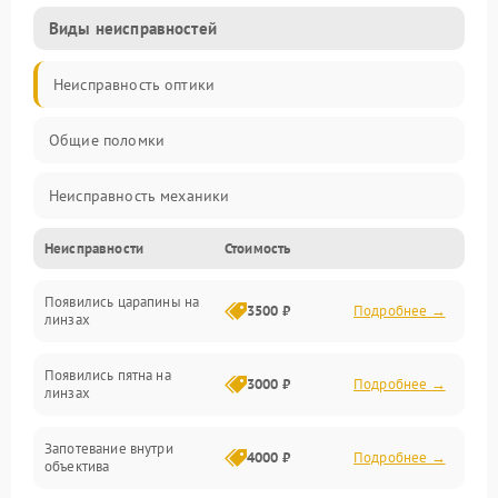
Виды неисправностей
Неисправность оптики
Общие поломки
Неисправность механики
Неисправности
Стоимость
Неисправность электроники (если объектив с мотором/
стабилизатором)
Появились царапины на
3500 ₽
Подробнее →
линзах
Прочие неисправности
Появились пятна на
3000 ₽
Подробнее →
линзах
Запотевание внутри
4000 ₽
Подробнее →
объектива