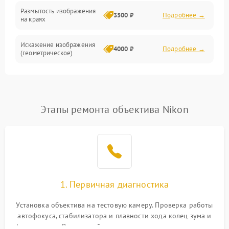
Размытость изображения
3500 ₽
Подробнее →
на краях
Искажение изображения
4000 ₽
Подробнее →
(геометрическое)
Появление бликов или
3500 ₽
Подробнее →
ореолов
Этапы ремонта объектива Nikon
Проблемы с резкостью
при всех фокусных
4500 ₽
Подробнее →
расстояниях
1. Первичная диагностика
Установка объектива на тестовую камеру. Проверка работы
автофокуса, стабилизатора и плавности хода колец зума и
фокусировки. Визуальный осмотр линз на наличие царапин,