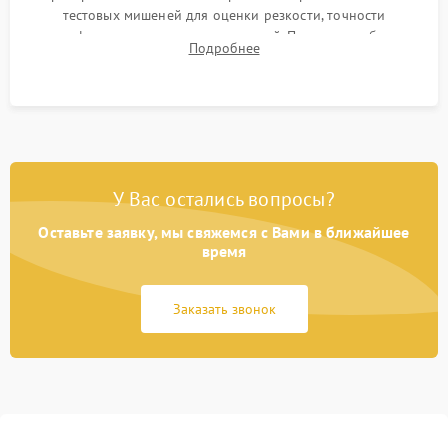
тестовых мишеней для оценки резкости, точности
автофокуса и отсутствия искажений. Проверка работы
Подробнее
диафрагмы на закрытых значениях и тестирование
оптической стабилизации.
У Вас остались вопросы?
Оставьте заявку, мы свяжемся с Вами в ближайшее
время
Заказать звонок