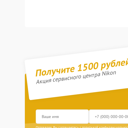
Получите 1500 рубле
Акция сервисного центра Nikon
Отправляя, Вы соглашаетесь с
политикой конфиденциально