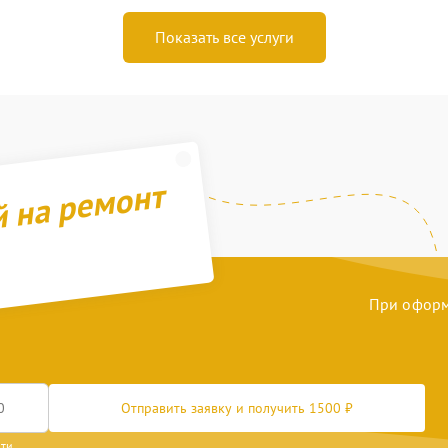
Показать все услуги
й на ремонт
При оформл
Отправить заявку и получить 1500 ₽
сти