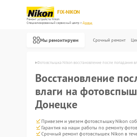
FIX-NIKON
Ремонт устройств Nikon
Специализированный cервисный центр г.
Донецк
Мы ремонтируем
Срочный ремонт
Це
ек Nikon в Донецке
Фотовспышка Nikon восстановление после попадания в
Восстановление пос
влаги на фотовспыш
Донецке
Привезем и увезем фотовспышку Nikon соб
Гарантия на наши работы по ремонту фот
Срочный ремонт фотовспышек Nikon в теч
Ремонт оптических прицелов Nikon
Ремонт цифровых биноклей Nikon
Ремонт оптических нивелиров Nikon
Ремонт цифровых монокуляров Nikon