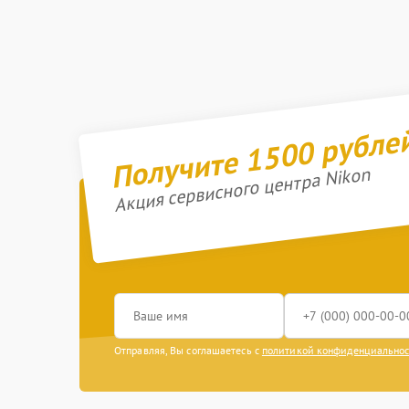
Получите 1500 рубле
Акция сервисного центра Nikon
Отправляя, Вы соглашаетесь с
политикой конфиденциально