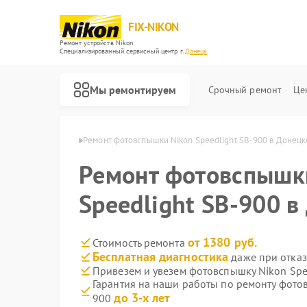
FIX-NIKON
Ремонт устройств Nikon
Специализированный cервисный центр г.
Донецк
Мы ремонтируем
Срочный ремонт
Це
ек Nikon в Донецке
Ремонт фотовспышки Nikon Speedlight SB-900 в Донецк
Ремонт фотовспышк
Speedlight SB-900 в
от 1380 руб.
Стоимость ремонта
Бесплатная диагностика
даже при отказ
Привезем и увезем фотовспышку Nikon Spe
Гарантия на наши работы по ремонту фото
до 3-х лет
900
Ремонт оптических прицелов Nikon
Ремонт цифровых биноклей Nikon
Ремонт оптических нивелиров Nikon
Ремонт цифровых монокуляров Nikon