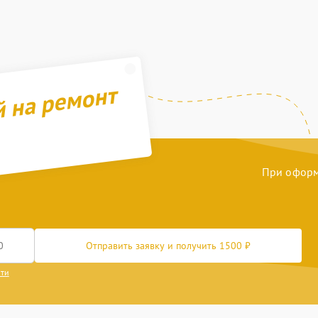
й на ремонт
При оформл
Отправить заявку и получить 1500 ₽
сти