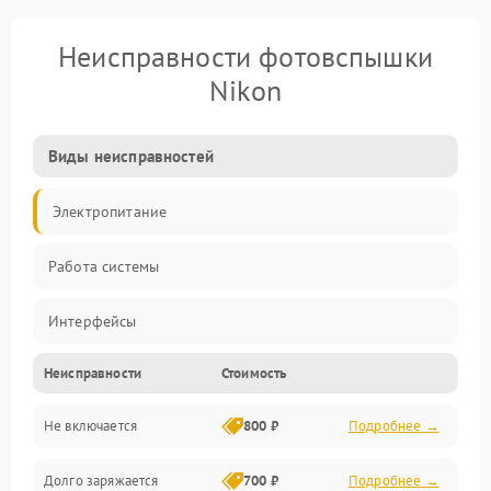
Неисправности фотовспышки
Nikon
Виды неисправностей
Электропитание
Работа системы
Интерфейсы
Неисправности
Стоимость
Электронные компоненты
Не включается
800 ₽
Подробнее →
Корпус/Герметичность
Долго заряжается
700 ₽
Подробнее →