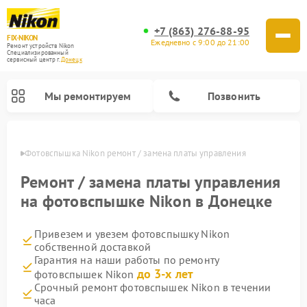
+7 (863) 276-88-95
FIX-NIKON
Ежедневно с 9:00 до 21:00
Ремонт устройств Nikon
Специализированный
cервисный центр г.
Донецк
Мы ремонтируем
Позвонить
нецке
Фотовспышка Nikon ремонт / замена платы управления
Ремонт / замена платы управления
на фотовспышке Nikon в Донецке
Привезем и увезем фотовспышку Nikon
собственной доставкой
Гарантия на наши работы по ремонту
до 3-х лет
фотовспышек Nikon
Ремонт цифровых монокуляров Nikon
Ремонт оптических прицелов Nikon
Ремонт цифровых биноклей Nikon
Ремонт оптических нивелиров Nikon
Срочный ремонт фотовспышек Nikon в течении
часа