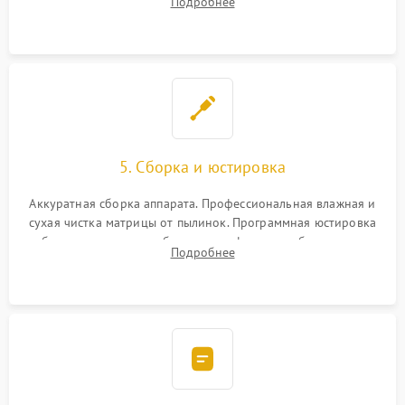
Подробнее
автофокуса. Восстановление геометрии тубуса объектива
при заклинивании.
5. Сборка и юстировка
Аккуратная сборка аппарата. Профессиональная влажная и
сухая чистка матрицы от пылинок. Программная юстировка
рабочего отрезка, калибровка автофокуса, стабилизатора и
Подробнее
экспозамера с помощью сервисного ПО.