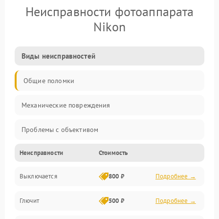
Неисправности фотоаппарата
Nikon
Виды неисправностей
Общие поломки
Механические повреждения
Проблемы с объективом
Неисправности
Стоимость
Электронные ошибки
Выключается
800 ₽
Подробнее →
Механические проблемы
Глючит
500 ₽
Подробнее →
Матрица и оптика