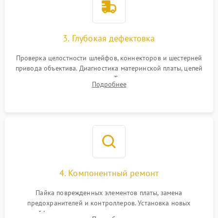
3. Глубокая дефектовка
Проверка целостности шлейфов, коннекторов и шестерней
привода объектива. Диагностика материнской платы, цепей
питания и картоприемника. Тестирование механизма
Подробнее
затвора и блока внутрикамерной стабилизации.
4. Компонентный ремонт
Пайка поврежденных элементов платы, замена
предохранителей и контроллеров. Установка новых
шлейфов, дисплея, механизма затвора или двигателя