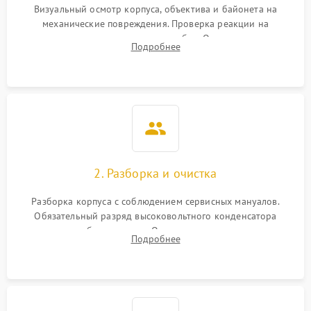
Визуальный осмотр корпуса, объектива и байонета на
механические повреждения. Проверка реакции на
включение, считывание кодов ошибок. Оценка состояния
Подробнее
матрицы и затвора, проверка работы автофокуса и вспышки.
2. Разборка и очистка
Разборка корпуса с соблюдением сервисных мануалов.
Обязательный разряд высоковольтного конденсатора
вспышки для безопасности. Очистка внутренних узлов от
Подробнее
пыли, песка и следов влаги с помощью спецсредств.