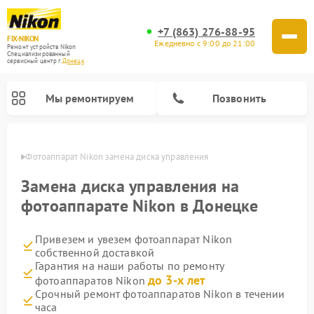
+7 (863) 276-88-95
FIX-NIKON
Ежедневно с 9:00 до 21:00
Ремонт устройств Nikon
Специализированный
cервисный центр г.
Донецк
Мы ремонтируем
Позвонить
нецке
Фотоаппарат Nikon замена диска управления
Замена диска управления на
фотоаппарате Nikon в Донецке
Привезем и увезем фотоаппарат Nikon
собственной доставкой
Гарантия на наши работы по ремонту
до 3-х лет
фотоаппаратов Nikon
Ремонт оптических прицелов Nikon
Ремонт цифровых монокуляров Nikon
Ремонт цифровых биноклей Nikon
Ремонт оптических нивелиров Nikon
Срочный ремонт фотоаппаратов Nikon в течении
часа