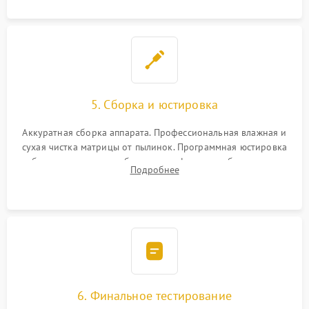
5. Сборка и юстировка
Аккуратная сборка аппарата. Профессиональная влажная и
сухая чистка матрицы от пылинок. Программная юстировка
рабочего отрезка, калибровка автофокуса, стабилизатора и
Подробнее
экспозамера с помощью сервисного ПО.
6. Финальное тестирование