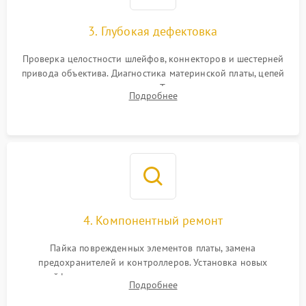
3. Глубокая дефектовка
Проверка целостности шлейфов, коннекторов и шестерней
привода объектива. Диагностика материнской платы, цепей
питания и картоприемника. Тестирование механизма
Подробнее
затвора и блока внутрикамерной стабилизации.
4. Компонентный ремонт
Пайка поврежденных элементов платы, замена
предохранителей и контроллеров. Установка новых
шлейфов, дисплея, механизма затвора или двигателя
Подробнее
автофокуса. Восстановление геометрии тубуса объектива
при заклинивании.