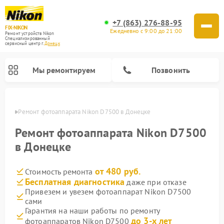
+7 (863) 276-88-95
FIX-NIKON
Ежедневно с 9:00 до 21:00
Ремонт устройств Nikon
Специализированный
cервисный центр г.
Донецк
Мы ремонтируем
Позвонить
нецке
Ремонт фотоаппарата Nikon D7500 в Донецке
Ремонт фотоаппарата Nikon D7500
в Донецке
от 480 руб.
Стоимость ремонта
Бесплатная диагностика
даже при отказе
Привезем и увезем фотоаппарат Nikon D7500
сами
Ремонт оптических прицелов Nikon
Ремонт цифровых монокуляров Nikon
Ремонт цифровых биноклей Nikon
Ремонт оптических нивелиров Nikon
Гарантия на наши работы по ремонту
до 3-х лет
фотоаппаратов Nikon D7500