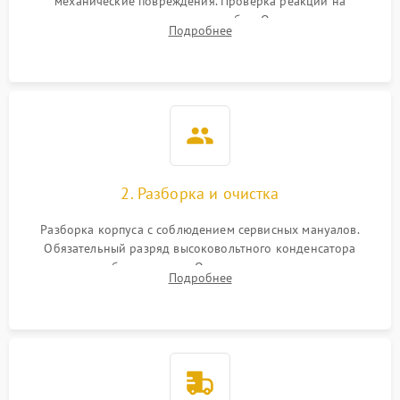
механические повреждения. Проверка реакции на
включение, считывание кодов ошибок. Оценка состояния
Подробнее
матрицы и затвора, проверка работы автофокуса и вспышки.
2. Разборка и очистка
Разборка корпуса с соблюдением сервисных мануалов.
Обязательный разряд высоковольтного конденсатора
вспышки для безопасности. Очистка внутренних узлов от
Подробнее
пыли, песка и следов влаги с помощью спецсредств.