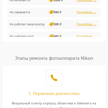
Не включается
1000 ₽
Подробнее →
Проблемы с картами памяти
Не заряжается
500 ₽
Подробнее →
Объективы
Не работает аккумулятор
500 ₽
Подробнее →
Программные сбои
Не работает порт
400 ₽
Подробнее →
Коммуникации и интерфейсы
Сломана матрица
800 ₽
Подробнее →
Этапы ремонта фотоаппарата Nikon
1. Первичная диагностика
Визуальный осмотр корпуса, объектива и байонета на