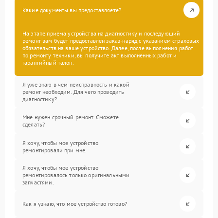
Какие документы вы предоставляете?
На этапе приема устройства на диагностику и последующий
ремонт вам будет предоставлен заказ-наряд с указанием страховых
обязательств на ваше устройство. Далее, после выполнения работ
по ремонту техники, вы получите акт выполненных работ и
гарантийный талон.
Я уже знаю в чем неисправность и какой
ремонт необходим. Для чего проводить
диагностику?
Мне нужен срочный ремонт. Сможете
сделать?
Я хочу, чтобы мое устройство
ремонтировали при мне.
Я хочу, чтобы мое устройство
ремонтировалось только оригинальными
запчастями.
Как я узнаю, что мое устройство готово?