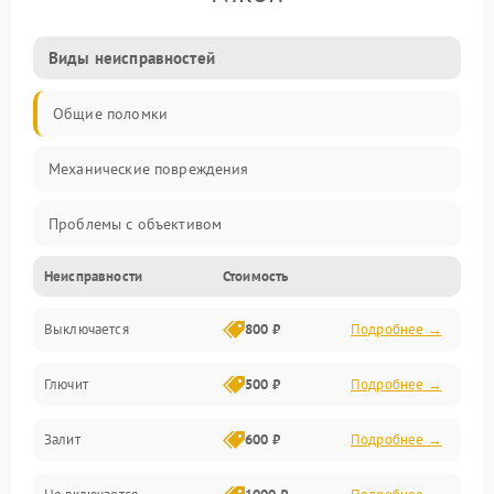
Виды неисправностей
Общие поломки
Механические повреждения
Проблемы с объективом
Неисправности
Стоимость
Электронные ошибки
Выключается
800 ₽
Подробнее →
Механические проблемы
Глючит
500 ₽
Подробнее →
Матрица и оптика
Залит
600 ₽
Подробнее →
Питание и питание цепей