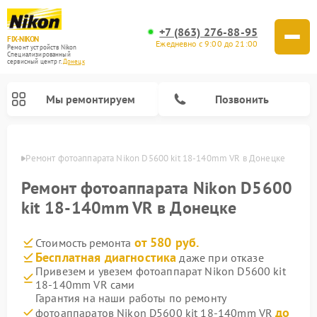
+7 (863) 276-88-95
FIX-NIKON
Ежедневно с 9:00 до 21:00
Ремонт устройств Nikon
Специализированный
cервисный центр г.
Донецк
Мы ремонтируем
Позвонить
нецке
Ремонт фотоаппарата Nikon D5600 kit 18-140mm VR в Донецке
Ремонт фотоаппарата Nikon D5600
kit 18-140mm VR в Донецке
от 580 руб.
Стоимость ремонта
Бесплатная диагностика
даже при отказе
Привезем и увезем фотоаппарат Nikon D5600 kit
18-140mm VR сами
Ремонт оптических прицелов Nikon
Ремонт цифровых монокуляров Nikon
Ремонт цифровых биноклей Nikon
Ремонт оптических нивелиров Nikon
Гарантия на наши работы по ремонту
до
фотоаппаратов Nikon D5600 kit 18-140mm VR