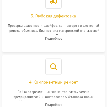
3. Глубокая дефектовка
Проверка целостности шлейфов, коннекторов и шестерней
привода объектива. Диагностика материнской платы, цепей
питания и картоприемника. Тестирование механизма
Подробнее
затвора и блока внутрикамерной стабилизации.
4. Компонентный ремонт
Пайка поврежденных элементов платы, замена
предохранителей и контроллеров. Установка новых
шлейфов, дисплея, механизма затвора или двигателя
Подробнее
автофокуса. Восстановление геометрии тубуса объектива