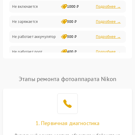
Не включается
1000 ₽
Подробнее →
Проблемы с картами памяти
Не заряжается
500 ₽
Подробнее →
Объективы
Не работает аккумулятор
500 ₽
Подробнее →
Программные сбои
Не работает порт
400 ₽
Подробнее →
Коммуникации и интерфейсы
Сломана матрица
800 ₽
Подробнее →
Этапы ремонта фотоаппарата Nikon
1. Первичная диагностика