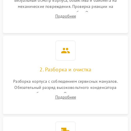
Визуальный осмотр корпуса, объектива и байонета на
механические повреждения. Проверка реакции на
включение, считывание кодов ошибок. Оценка состояния
Подробнее
матрицы и затвора, проверка работы автофокуса и вспышки.
2. Разборка и очистка
Разборка корпуса с соблюдением сервисных мануалов.
Обязательный разряд высоковольтного конденсатора
вспышки для безопасности. Очистка внутренних узлов от
Подробнее
пыли, песка и следов влаги с помощью спецсредств.