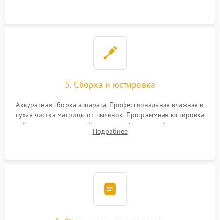
при заклинивании.
5. Сборка и юстировка
Аккуратная сборка аппарата. Профессиональная влажная и
сухая чистка матрицы от пылинок. Программная юстировка
рабочего отрезка, калибровка автофокуса, стабилизатора и
Подробнее
экспозамера с помощью сервисного ПО.