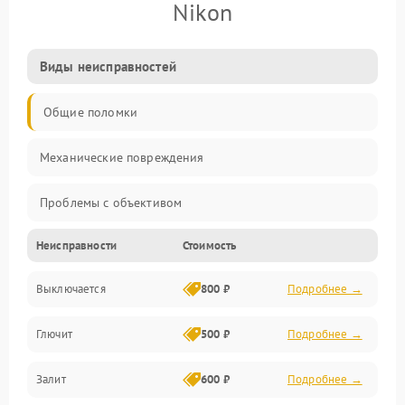
Nikon
Виды неисправностей
Общие поломки
Механические повреждения
Проблемы с объективом
Неисправности
Стоимость
Электронные ошибки
Выключается
800 ₽
Подробнее →
Механические проблемы
Глючит
500 ₽
Подробнее →
Матрица и оптика
Залит
600 ₽
Подробнее →
Питание и питание цепей