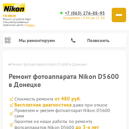
+7 (863) 276-88-95
FIX-NIKON
Ежедневно с 9:00 до 21:00
Ремонт устройств Nikon
Специализированный
cервисный центр г.
Донецк
Мы ремонтируем
Позвонить
нецке
Ремонт фотоаппарата Nikon D5600 в Донецке
Ремонт фотоаппарата Nikon D5600
в Донецке
от 480 руб.
Стоимость ремонта
Бесплатная диагностика
даже при отказе
Привезем и увезем фотоаппарат Nikon D5600
сами
Ремонт оптических прицелов Nikon
Ремонт цифровых монокуляров Nikon
Ремонт цифровых биноклей Nikon
Ремонт оптических нивелиров Nikon
Гарантия на наши работы по ремонту
до 3-х лет
фотоаппаратов Nikon D5600