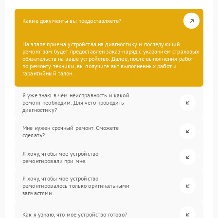
Какие документы вы предоставляете?
На этапе приема устройства на диагностику и последующий
ремонт вам будет предоставлен заказ-наряд с указанием страховых
обязательств на ваше устройство. Далее, после выполнения работ
по ремонту техники, вы получите акт выполненных работ и
гарантийный талон.
Я уже знаю в чем неисправность и какой
ремонт необходим. Для чего проводить
диагностику?
Мне нужен срочный ремонт. Сможете
сделать?
Я хочу, чтобы мое устройство
ремонтировали при мне.
Я хочу, чтобы мое устройство
ремонтировалось только оригинальными
запчастями.
Как я узнаю, что мое устройство готово?