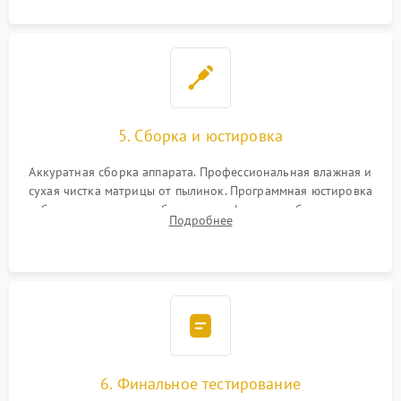
5. Сборка и юстировка
Аккуратная сборка аппарата. Профессиональная влажная и
сухая чистка матрицы от пылинок. Программная юстировка
рабочего отрезка, калибровка автофокуса, стабилизатора и
Подробнее
экспозамера с помощью сервисного ПО.
6. Финальное тестирование