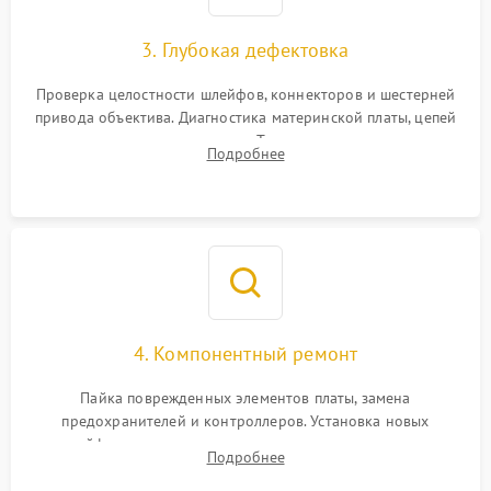
3. Глубокая дефектовка
Проверка целостности шлейфов, коннекторов и шестерней
привода объектива. Диагностика материнской платы, цепей
питания и картоприемника. Тестирование механизма
Подробнее
затвора и блока внутрикамерной стабилизации.
4. Компонентный ремонт
Пайка поврежденных элементов платы, замена
предохранителей и контроллеров. Установка новых
шлейфов, дисплея, механизма затвора или двигателя
Подробнее
автофокуса. Восстановление геометрии тубуса объектива
при заклинивании.