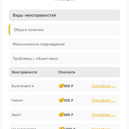
Виды неисправностей
Общие поломки
Механические повреждения
Проблемы с объективом
Неисправности
Стоимость
Электронные ошибки
Выключается
800 ₽
Подробнее →
Механические проблемы
Глючит
500 ₽
Подробнее →
Матрица и оптика
Залит
600 ₽
Подробнее →
Питание и питание цепей