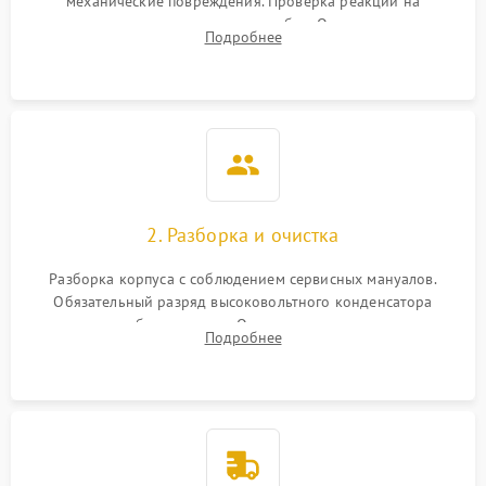
механические повреждения. Проверка реакции на
включение, считывание кодов ошибок. Оценка состояния
Подробнее
матрицы и затвора, проверка работы автофокуса и вспышки.
2. Разборка и очистка
Разборка корпуса с соблюдением сервисных мануалов.
Обязательный разряд высоковольтного конденсатора
вспышки для безопасности. Очистка внутренних узлов от
Подробнее
пыли, песка и следов влаги с помощью спецсредств.