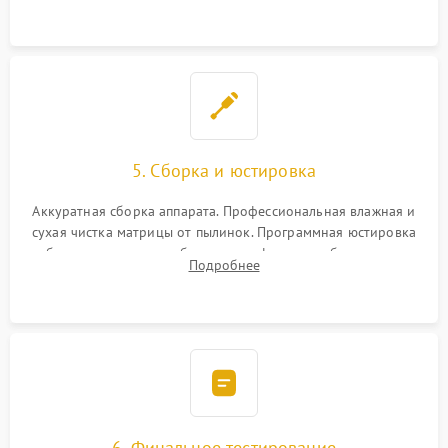
при заклинивании.
5. Сборка и юстировка
Аккуратная сборка аппарата. Профессиональная влажная и
сухая чистка матрицы от пылинок. Программная юстировка
рабочего отрезка, калибровка автофокуса, стабилизатора и
Подробнее
экспозамера с помощью сервисного ПО.
6. Финальное тестирование