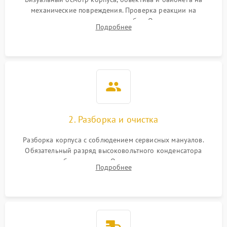
механические повреждения. Проверка реакции на
включение, считывание кодов ошибок. Оценка состояния
Подробнее
матрицы и затвора, проверка работы автофокуса и вспышки.
2. Разборка и очистка
Разборка корпуса с соблюдением сервисных мануалов.
Обязательный разряд высоковольтного конденсатора
вспышки для безопасности. Очистка внутренних узлов от
Подробнее
пыли, песка и следов влаги с помощью спецсредств.