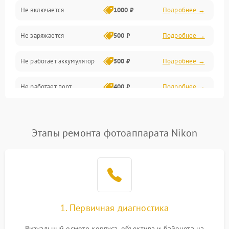
Не включается
1000 ₽
Подробнее →
Проблемы с картами памяти
Не заряжается
500 ₽
Подробнее →
Объективы
Не работает аккумулятор
500 ₽
Подробнее →
Программные сбои
Не работает порт
400 ₽
Подробнее →
Коммуникации и интерфейсы
Сломана матрица
800 ₽
Подробнее →
Этапы ремонта фотоаппарата Nikon
1. Первичная диагностика
Визуальный осмотр корпуса, объектива и байонета на