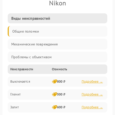
Nikon
Виды неисправностей
Общие поломки
Механические повреждения
Проблемы с объективом
Неисправности
Стоимость
Электронные ошибки
Выключается
800 ₽
Подробнее →
Механические проблемы
Глючит
500 ₽
Подробнее →
Матрица и оптика
Залит
600 ₽
Подробнее →
Питание и питание цепей