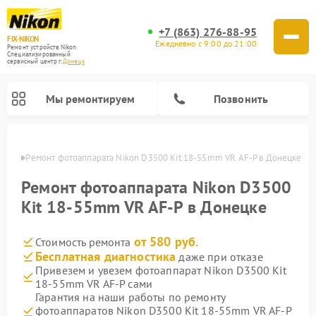
+7 (863) 276-88-95
FIX-NIKON
Ежедневно с 9:00 до 21:00
Ремонт устройств Nikon
Специализированный
cервисный центр г.
Донецк
Мы ремонтируем
Позвонить
нецке
Ремонт фотоаппарата Nikon D3500 Kit 18-55mm VR AF-P в Донецке
Ремонт фотоаппарата Nikon D3500
Kit 18-55mm VR AF-P в Донецке
от 580 руб.
Стоимость ремонта
Бесплатная диагностика
даже при отказе
Привезем и увезем фотоаппарат Nikon D3500 Kit
18-55mm VR AF-P сами
Ремонт оптических прицелов Nikon
Ремонт цифровых монокуляров Nikon
Ремонт цифровых биноклей Nikon
Ремонт оптических нивелиров Nikon
Гарантия на наши работы по ремонту
фотоаппаратов Nikon D3500 Kit 18-55mm VR AF-P