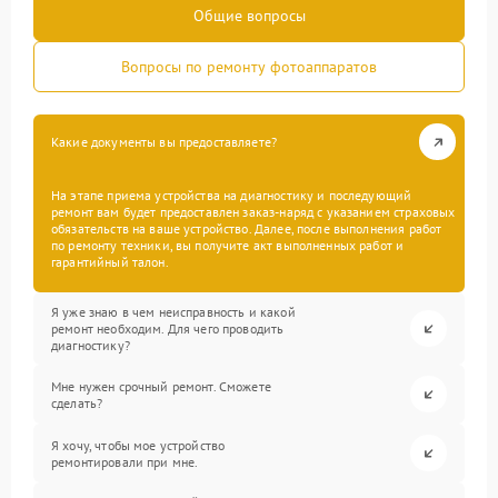
Общие вопросы
Вопросы по ремонту фотоаппаратов
Какие документы вы предоставляете?
На этапе приема устройства на диагностику и последующий
ремонт вам будет предоставлен заказ-наряд с указанием страховых
обязательств на ваше устройство. Далее, после выполнения работ
по ремонту техники, вы получите акт выполненных работ и
гарантийный талон.
Я уже знаю в чем неисправность и какой
ремонт необходим. Для чего проводить
диагностику?
Мне нужен срочный ремонт. Сможете
сделать?
Я хочу, чтобы мое устройство
ремонтировали при мне.