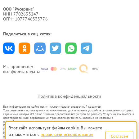
ООО "Русервис"
ИНН 7702633247
ОГРН 1077746335776
Поделиться в соц. сетях:
Мы принимаем
все формы оплаты
Политика конфиденциальности
Вся информация на сайте носит исключительно справочный характер.
Товарные знаки используются исключительно для описания устройств, в отношении которых
сервисные центры dnt.nikon-fixim.ru предоставляют услуги по ремонту. Услуги оказываются в
неавторизованных сервисных центрах dnt.nikon-fixim.ru, которые не связаны с
правообладателями товарных знаков или их официальными представителями.
Ремонт осуществляется для устройств, уже введенных в гражданский оборот в соответствии
Этот сайт использует файлы cookie. Вы можете
со статьей 1487 ГК РФ.
Использование товарных знаков не преследует цели индивидуализации услуг или введения
ознакомиться с
правилами использования
Согласен
потребителей в заблуждение, а служит для информирования о предоставляемых услугах по