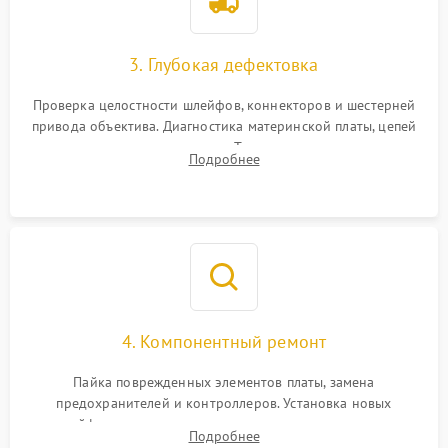
3. Глубокая дефектовка
Проверка целостности шлейфов, коннекторов и шестерней
привода объектива. Диагностика материнской платы, цепей
питания и картоприемника. Тестирование механизма
Подробнее
затвора и блока внутрикамерной стабилизации.
4. Компонентный ремонт
Пайка поврежденных элементов платы, замена
предохранителей и контроллеров. Установка новых
шлейфов, дисплея, механизма затвора или двигателя
Подробнее
автофокуса. Восстановление геометрии тубуса объектива