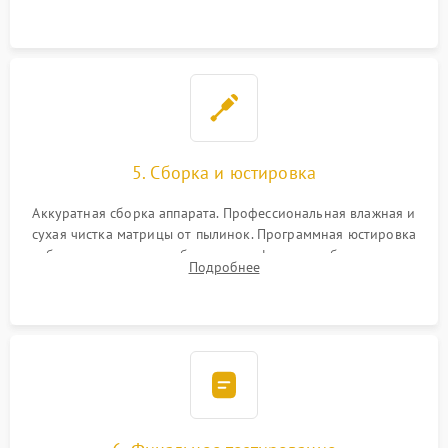
при заклинивании.
5. Сборка и юстировка
Аккуратная сборка аппарата. Профессиональная влажная и
сухая чистка матрицы от пылинок. Программная юстировка
рабочего отрезка, калибровка автофокуса, стабилизатора и
Подробнее
экспозамера с помощью сервисного ПО.