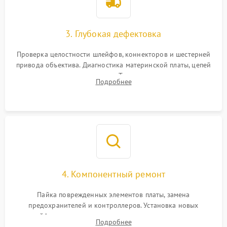
3. Глубокая дефектовка
Проверка целостности шлейфов, коннекторов и шестерней
привода объектива. Диагностика материнской платы, цепей
питания и картоприемника. Тестирование механизма
Подробнее
затвора и блока внутрикамерной стабилизации.
4. Компонентный ремонт
Пайка поврежденных элементов платы, замена
предохранителей и контроллеров. Установка новых
шлейфов, дисплея, механизма затвора или двигателя
Подробнее
автофокуса. Восстановление геометрии тубуса объектива