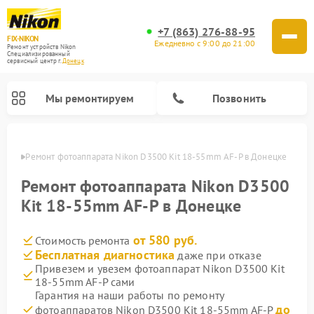
+7 (863) 276-88-95
FIX-NIKON
Ежедневно с 9:00 до 21:00
Ремонт устройств Nikon
Специализированный
cервисный центр г.
Донецк
Мы ремонтируем
Позвонить
нецке
Ремонт фотоаппарата Nikon D3500 Kit 18-55mm AF-P в Донецке
Ремонт фотоаппарата Nikon D3500
Kit 18-55mm AF-P в Донецке
от 580 руб.
Стоимость ремонта
Бесплатная диагностика
даже при отказе
Привезем и увезем фотоаппарат Nikon D3500 Kit
18-55mm AF-P сами
Ремонт оптических прицелов Nikon
Ремонт цифровых монокуляров Nikon
Ремонт цифровых биноклей Nikon
Ремонт оптических нивелиров Nikon
Гарантия на наши работы по ремонту
до
фотоаппаратов Nikon D3500 Kit 18-55mm AF-P