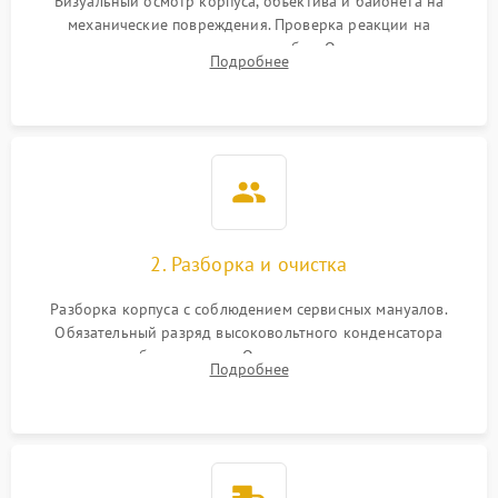
Визуальный осмотр корпуса, объектива и байонета на
механические повреждения. Проверка реакции на
включение, считывание кодов ошибок. Оценка состояния
Подробнее
матрицы и затвора, проверка работы автофокуса и вспышки.
2. Разборка и очистка
Разборка корпуса с соблюдением сервисных мануалов.
Обязательный разряд высоковольтного конденсатора
вспышки для безопасности. Очистка внутренних узлов от
Подробнее
пыли, песка и следов влаги с помощью спецсредств.