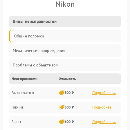
Nikon
Виды неисправностей
Общие поломки
Механические повреждения
Проблемы с объективом
Неисправности
Стоимость
Электронные ошибки
Выключается
800 ₽
Подробнее →
Механические проблемы
Глючит
500 ₽
Подробнее →
Матрица и оптика
Залит
600 ₽
Подробнее →
Питание и питание цепей