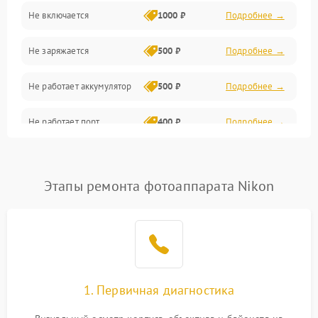
Не включается
1000 ₽
Подробнее →
Проблемы с картами памяти
Не заряжается
500 ₽
Подробнее →
Объективы
Не работает аккумулятор
500 ₽
Подробнее →
Программные сбои
Не работает порт
400 ₽
Подробнее →
Коммуникации и интерфейсы
Сломана матрица
800 ₽
Подробнее →
Этапы ремонта фотоаппарата Nikon
1. Первичная диагностика