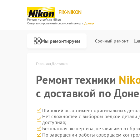
FIX-NIKON
Ремонт устройств Nikon
Специализированный cервисный центр г.
Донецк
Мы ремонтируем
Срочный ремонт
Це
Главная
Доставка
Ремонт техники
Nik
с доставкой по Дон
Широкий ассортимент оригинальных детале
Нет сложностей с выбором редкой детали д
доступная;
Бесплатная экспертиза, независимо от брэн
По завершении работы совершаем контроль
Ремонт оптических прицелов Nikon
Ремонт цифровых биноклей Nikon
Ремонт оптических нивелиров Nikon
Ремонт цифровых монокуляров Nikon