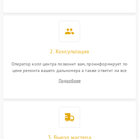
замыкания
Повреждение системы
1000 ₽
Подробнее →
защиты от перегрева
Неисправность системы
защиты от
1000 ₽
Подробнее →
перенапряжения
2. Консультация
Оператор колл центра позвонит вам, проинформирует по
Неисправность системы
1000 ₽
Подробнее →
цене ремонта вашего дальномера а также ответит на все
защиты от замыкания
ваши вопросы.
Подробнее
Повреждение системы
1000 ₽
Подробнее →
защиты от перегрузок
Неисправность системы
1000 ₽
Подробнее →
защиты от перегрева
3. Выезд мастера