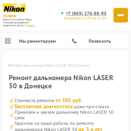
+7 (863) 276-88-95
FIX-NIKON
Ежедневно с 9:00 до 21:00
Ремонт устройств Nikon
Специализированный
cервисный центр г.
Донецк
Мы ремонтируем
Позвонить
нецке
Ремонт дальномера Nikon LASER 50 в Донецке
Ремонт дальномера Nikon LASER
50 в Донецке
от 380 руб.
Стоимость ремонта
Бесплатная диагностика
даже при отказе
Привезем и увезем дальномер Nikon LASER 50
сами
Ремонт цифровых биноклей Nikon
Ремонт цифровых монокуляров Nikon
Ремонт оптических прицелов Nikon
Ремонт оптических нивелиров Nikon
Гарантия на наши работы по ремонту
до 3-х лет
дальномеров Nikon LASER 50