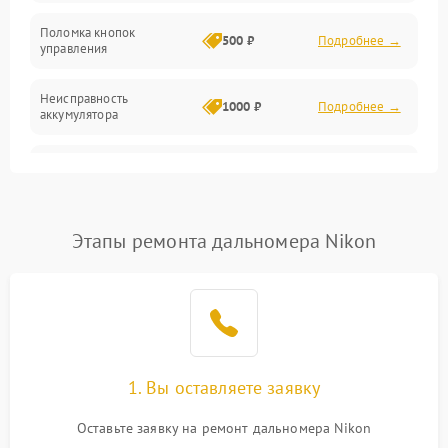
Поломка кнопок
500 ₽
Подробнее →
управления
Неисправность
1000 ₽
Подробнее →
аккумулятора
Неисправность системы
2000 ₽
Подробнее →
измерения расстояния
Повреждение проводов
500 ₽
Подробнее →
Этапы ремонта дальномера Nikon
Неисправность системы
1000 ₽
Подробнее →
защиты от перегрузок
Поломка системы
автоматического
1000 ₽
Подробнее →
отключения
1. Вы оставляете заявку
Оставьте заявку на ремонт дальномера Nikon
Неисправность системы
защиты от короткого
1000 ₽
Подробнее →