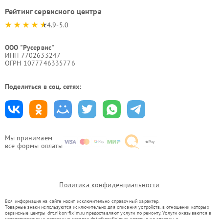
Рейтинг сервисного центра
4.9-5.0
ООО "Русервис"
ИНН 7702633247
ОГРН 1077746335776
Поделиться в соц. сетях:
Мы принимаем
все формы оплаты
Политика конфиденциальности
Вся информация на сайте носит исключительно справочный характер.
Товарные знаки используются исключительно для описания устройств, в отношении которых
сервисные центры dnt.nikon-fixim.ru предоставляют услуги по ремонту. Услуги оказываются в
неавторизованных сервисных центрах dnt.nikon-fixim.ru, которые не связаны с