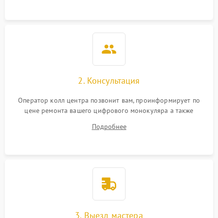
Неисправность разъемов
500 ₽
Подробнее →
(MicroSD, AV)
Неисправность системы
2000 ₽
Подробнее →
стабилизации
Проблемы с заземлением
2. Консультация
1000 ₽
Подробнее →
Оператор колл центра позвонит вам, проинформирует по
Повреждение печатной
2800 ₽
Подробнее →
цене ремонта вашего цифрового монокуляра а также
платы
ответит на все ваши вопросы.
Подробнее
Неисправность кнопок
500 ₽
Подробнее →
управления
3. Выезд мастера