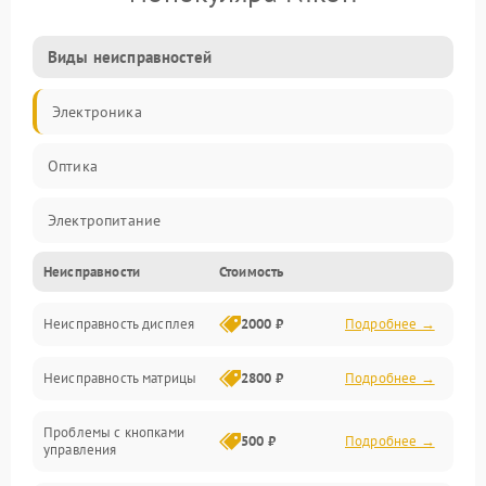
Виды неисправностей
Электроника
Оптика
Электропитание
Неисправности
Стоимость
Видео
Неисправность дисплея
2000 ₽
Подробнее →
ПО
Неисправность матрицы
2800 ₽
Подробнее →
Управление
Проблемы с кнопками
Механические повреждения
500 ₽
Подробнее →
управления