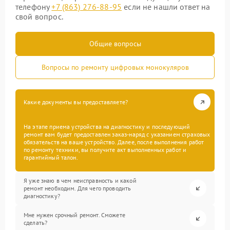
телефону
+7 (863) 276-88-95
если не нашли ответ на
свой вопрос.
Общие вопросы
Вопросы по ремонту цифровых монокуляров
Какие документы вы предоставляете?
На этапе приема устройства на диагностику и последующий
ремонт вам будет предоставлен заказ-наряд с указанием страховых
обязательств на ваше устройство. Далее, после выполнения работ
по ремонту техники, вы получите акт выполненных работ и
гарантийный талон.
Я уже знаю в чем неисправность и какой
ремонт необходим. Для чего проводить
диагностику?
Мне нужен срочный ремонт. Сможете
сделать?