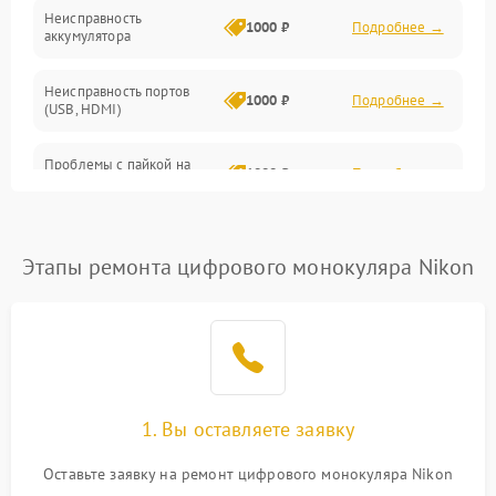
Неисправность
1000 ₽
Подробнее →
аккумулятора
Неисправность портов
1000 ₽
Подробнее →
(USB, HDMI)
Проблемы с пайкой на
1000 ₽
Подробнее →
плате
Неисправность
2800 ₽
Подробнее →
процессора
Этапы ремонта цифрового монокуляра Nikon
Повреждение внутренних
500 ₽
Подробнее →
проводов
Неисправность Wi-
1500 ₽
Подробнее →
Fi/Bluetooth модуля
1. Вы оставляете заявку
Проблемы с калибровкой
1000 ₽
Подробнее →
Оставьте заявку на ремонт цифрового монокуляра Nikon
изображения