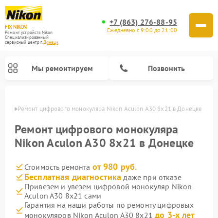
+7 (863) 276-88-95
FIX-NIKON
Ежедневно с 9:00 до 21:00
Ремонт устройств Nikon
Специализированный
cервисный центр г.
Донецк
Мы ремонтируем
Позвонить
нецке
Ремонт цифрового монокуляра Nikon Aculon A30 8x21 в Донецке
Ремонт цифрового монокуляра
Nikon Aculon A30 8x21 в Донецке
от 980 руб.
Стоимость ремонта
Бесплатная диагностика
даже при отказе
Привезем и увезем цифровой монокуляр Nikon
Aculon A30 8x21 сами
Ремонт цифровых биноклей Nikon
Ремонт оптических нивелиров Nikon
Ремонт оптических прицелов Nikon
Гарантия на наши работы по ремонту цифровых
до 3-х лет
монокуляров Nikon Aculon A30 8x21