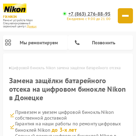
+7 (863) 276-88-95
FIX-NIKON
Ежедневно с 9:00 до 21:00
Ремонт устройств Nikon
Специализированный
cервисный центр г.
Донецк
Мы ремонтируем
Позвонить
нецке
Цифровой бинокль Nikon замена защёлки батарейного отсека
Замена защёлки батарейного
отсека на цифровом бинокле Nikon
в Донецке
Привезем и увезем цифровой бинокль Nikon
собственной доставкой
Гарантия на наши работы по ремонту цифровых
Ремонт цифровых монокуляров Nikon
Ремонт оптических прицелов Nikon
Ремонт оптических нивелиров Nikon
до 3-х лет
биноклей Nikon
Срочный ремонт цифровых биноклей Nikon в