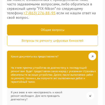
часто задаваемыми вопросами, либо обратиться в
сервисный центр “FIX-Nikon” по следующему
телефону
+7 (863) 276-88-95
если не нашли ответ на
свой вопрос.
Общие вопросы
Вопросы по ремонту цифровых биноклей
Какие документы вы предоставляете?
На этапе приема устройства на диагностику и последующий
ремонт вам будет предоставлен заказ-наряд с указанием страховых
обязательств на ваше устройство. Далее, после выполнения работ
по ремонту техники, вы получите акт выполненных работ и
гарантийный талон.
Я уже знаю в чем неисправность и какой
ремонт необходим. Для чего проводить
диагностику?