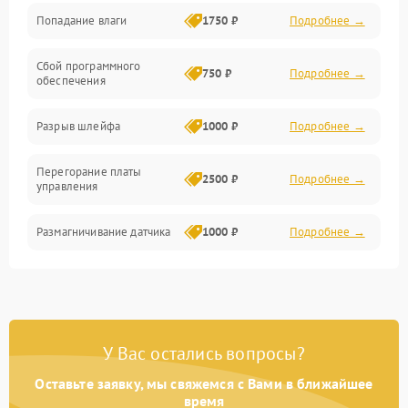
Попадание влаги
1750 ₽
Подробнее →
Управление
Сбой программного
Электропитание
750 ₽
Подробнее →
обеспечения
Корпус/Герметичность
Разрыв шлейфа
1000 ₽
Подробнее →
Электроника/Механические
Перегорание платы
2500 ₽
Подробнее →
управления
Электроника/Оптика
Размагничивание датчика
1000 ₽
Подробнее →
Поломка инфракрасного
1500 ₽
Подробнее →
датчика
Неправильная передача
750 ₽
Подробнее →
У Вас остались вопросы?
цветов дисплея
Оставьте заявку, мы свяжемся с Вами в ближайшее
Разрядка аккумулятора за
время
1000 ₽
Подробнее →