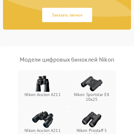
коркое время
Заказать звонок
Перегрев устройства
1500 ₽
Подробнее →
Модели цифровых биноклей Nikon
Nikon Aculon A211
Nikon Sportstar EX
10x25
Nikon Aculon A211
Nikon Prostaff 5