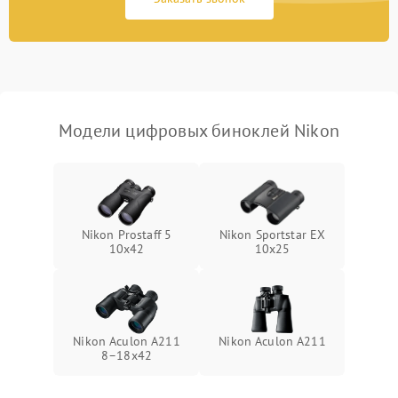
Перегрев устройства
1500 ₽
Подробнее →
Модели цифровых биноклей Nikon
Nikon Prostaff 5
Nikon Sportstar EX
10x42
10x25
Nikon Aculon A211
Nikon Aculon A211
8–18x42