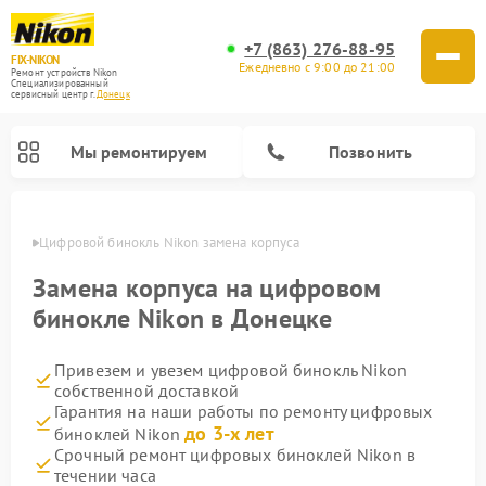
+7 (863) 276-88-95
FIX-NIKON
Ежедневно с 9:00 до 21:00
Ремонт устройств Nikon
Специализированный
cервисный центр г.
Донецк
Мы ремонтируем
Позвонить
нецке
Цифровой бинокль Nikon замена корпуса
Замена корпуса на цифровом
бинокле Nikon в Донецке
Привезем и увезем цифровой бинокль Nikon
собственной доставкой
Гарантия на наши работы по ремонту цифровых
до 3-х лет
биноклей Nikon
Ремонт цифровых монокуляров Nikon
Ремонт оптических прицелов Nikon
Ремонт оптических нивелиров Nikon
Срочный ремонт цифровых биноклей Nikon в
течении часа