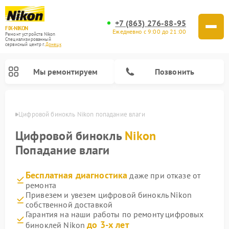
+7 (863) 276-88-95
FIX-NIKON
Ежедневно с 9:00 до 21:00
Ремонт устройств Nikon
Специализированный
cервисный центр г.
Донецк
Мы ремонтируем
Позвонить
нецке
Цифровой бинокль Nikon попадание влаги
Цифровой бинокль
Nikon
Попадание влаги
Бесплатная диагностика
даже при отказе от
ремонта
Привезем и увезем цифровой бинокль Nikon
собственной доставкой
Ремонт цифровых монокуляров Nikon
Ремонт оптических прицелов Nikon
Ремонт оптических нивелиров Nikon
Гарантия на наши работы по ремонту цифровых
до 3-х лет
биноклей Nikon