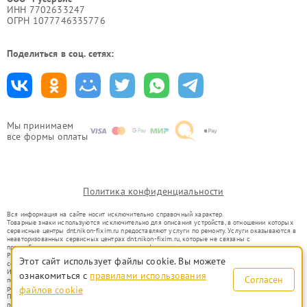
ИНН 7702633247
ОГРН 1077746335776
Поделиться в соц. сетях:
Мы принимаем
все формы оплаты
Политика конфиденциальности
Вся информация на сайте носит исключительно справочный характер.
Товарные знаки используются исключительно для описания устройств, в отношении которых
сервисные центры dnt.nikon-fixim.ru предоставляют услуги по ремонту. Услуги оказываются в
неавторизованных сервисных центрах dnt.nikon-fixim.ru, которые не связаны с
правообладателями товарных знаков или их официальными представителями.
Ремонт осуществляется для устройств, уже введенных в гражданский оборот в соответствии
Этот сайт использует файлы cookie. Вы можете
со статьей 1487 ГК РФ.
Использование товарных знаков не преследует цели индивидуализации услуг или введения
ознакомиться с
правилами использования
Согласен
потребителей в заблуждение, а служит для информирования о предоставляемых услугах по
ремонту техники указанных брендов.
файлов cookie
Представленная на сайте информация не является публичной офертой, определяемой
положениями Статьи 437(2) Гражданского кодекса РФ